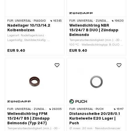
FÜR:
UNIVERSAL · PIAGGIO
16345
FÜR:
UNIVERSAL · ZÜNDAPP BELMONDO · ZÜNDAPP
19630
Nadellager 10/13/14.2
Wellendichtring NBR
Kolbenbolzen
15/24/7 B DUO | Zündapp
Belmondo
Lagerart: Nadellagerkranz ·
Lagerkäfig: Stahlblechkäfig ·
Temperaturbeständigkeit (min.): -30 -
Dimension Nadellager: 10/13 x 14.2 ·
100 °C · Wellendichtringtyp: B DUO -
Ø innen: 10 mm · Ø aussen: 13 mm ·
Mit Blech-Aussenmantel / zwei
EUR 9.40
EUR 9.40
Breite: 14.2 mm
Dichtlippen. · Breite: 7 mm · Breite: 9
mm · Hersteller: Zündapp · Material:
NBR · Ø innen: 25.7 mm · Ø aussen:
35 mm
FÜR:
UNIVERSAL · ZÜNDAPP BELMONDO · ZÜNDAPP
26005
FÜR:
UNIVERSAL · PUCH
15117
Wellendichtring FPM
Distanzscheibe 20/28/0.1
15/24/7 BS | Zündapp
Kurbelwelle E20 Lager |
Belmondo (Typ 247)
Puch
Temperaturbeständigkeit (min.): -30 -
Ø innen: 20 mm · Nenndurchmesser