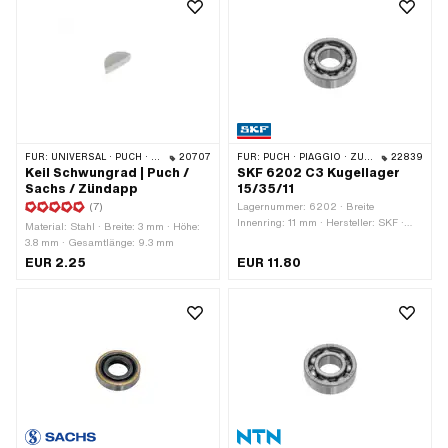
FÜR:
UNIVERSAL · PUCH · SACHS · ZÜNDAPP BELMONDO · HERCULES · ZÜNDAPP
20707
FÜR:
PUCH · PIAGGIO · ZÜNDAPP BELMONDO · SOLEX · CILO · HERCULES
22839
Keil Schwungrad | Puch /
SKF 6202 C3 Kugellager
Sachs / Zündapp
15/35/11
(7)
Lagernummer: 6202 · Breite
Innenring: 11 mm · Hersteller: SKF ·
Material: Stahl · Breite: 3 mm · Höhe:
Lagerluft: C3 · Lagerkäfig:
3.8 mm · Gesamtlänge: 9.3 mm
Stahlblechkäfig kugelgeführt ·
EUR 2.25
EUR 11.80
Lagerart: Rillenkugellager · Breite: 11
mm · Ø aussen: 35 mm · Ø innen: 15
mm · Puch OEM-Nr.: 900.4.6202