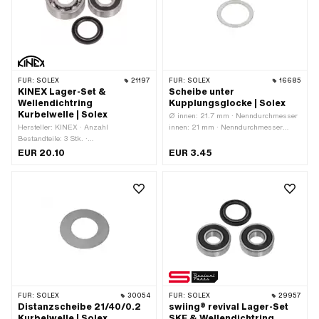
12 mm · Ø innen: 17 mm · Ø aussen:
40 mm
FÜR:
SOLEX
21197
FÜR:
SOLEX
16685
KINEX Lager-Set &
Scheibe unter
Wellendichtring
Kupplungsglocke | Solex
Kurbelwelle | Solex
Ø innen: 21.7 mm · Nenndurchmesser
Hersteller: KINEX · Anzahl
innen: 21 mm · Nenndurchmesser
Bestandteile: 3 Stk. ·
(Gewinde): 21 mm · Ø aussen: 17 mm
Anwendungsbereich: Standard
· Dicke: 0.5 mm
EUR 20.10
EUR 3.45
FÜR:
SOLEX
30054
FÜR:
SOLEX
29957
Distanzscheibe 21/40/0.2
swiing® revival Lager-Set
Kurbelwelle | Solex
SKF & Wellendichtring