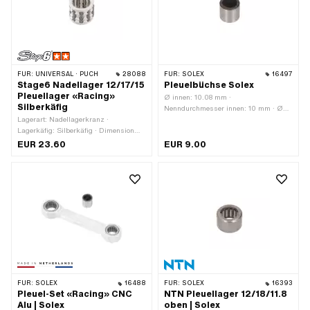
FÜR:
UNIVERSAL · PUCH
28088
FÜR:
SOLEX
16497
Stage6 Nadellager 12/17/15
Pleuelbüchse Solex
Pleuellager «Racing»
Ø innen: 10.08 mm ·
Silberkäfig
Nenndurchmesser innen: 10 mm · Ø
Lagerart: Nadellagerkranz ·
aussen: 14 mm · Gesamtlänge: 13.4
Lagerkäfig: Silberkäfig · Dimension
mm
Nadellager: 12/17 x 15 · Ø innen: 12
EUR 23.60
EUR 9.00
mm · Ø aussen: 17 mm · Hersteller:
Stage6 · Breite: 15 mm
FÜR:
SOLEX
16488
FÜR:
SOLEX
16393
Pleuel-Set «Racing» CNC
NTN Pleuellager 12/18/11.8
Alu | Solex
oben | Solex