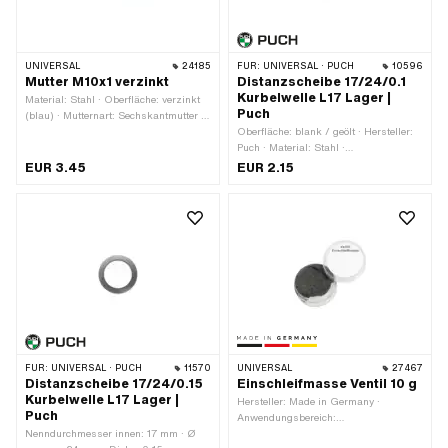
UNIVERSAL
24185
FÜR:
UNIVERSAL · PUCH
10596
Mutter M10x1 verzinkt
Distanzscheibe 17/24/0.1
Kurbelwelle L17 Lager |
Material: Stahl · Oberfläche: verzinkt
Puch
(blau) · Mutternart: Sechskantmutter ·
Nenndurchmesser (Gewinde): 10 mm ·
Oberfläche: blank / geölt · Hersteller:
Höhe: 8 mm · Schlüsselweite: 17 mm ·
Puch · Material: Stahl ·
Antrieb: Aussensechskant ·
Nenndurchmesser innen: 17 mm · Ø
EUR 3.45
EUR 2.15
Gewindeart: MF10x1 (Feingewinde) ·
innen: 17 mm · Ø aussen: 25 mm ·
Tomos OEM-Nr.: 215487
Dicke: 0.1 mm
FÜR:
UNIVERSAL · PUCH
11570
UNIVERSAL
27467
Distanzscheibe 17/24/0.15
Einschleifmasse Ventil 10 g
Kurbelwelle L17 Lager |
Hersteller: Made in Germany ·
Puch
Anwendungsbereich:
Nenndurchmesser innen: 17 mm · Ø
Werkstattzubehör