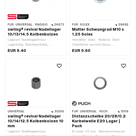
FÜR:
UNIVERSAL · PIAGGIO
26673
FÜR:
SOLEX
29692
swiing® revival Nadellager
Mutter Schwungrad M10 x
10/13/14.5 Kolbenbolzen
1.25 Solex
Lagerart: Nadellagerkranz ·
Hersteller: Solex · Material: Stahl ·
Lagerkäfig: Stahlblechkäfig ·
Oberfläche: verzinkt (blau) ·
Dimension Nadellager: 10/13 x 14.5 ·
Mutternart: Flanschmutter ·
EUR 9.40
EUR 5.60
Ø innen: 10 mm · Ø aussen: 13 mm ·
Gewindeart: MF10x1.25 (Feingewinde)
Hersteller: swiing® revival parts ·
· Antrieb: Aussensechskant ·
Breite: 14.5 mm
Nenndurchmesser (Gewinde): 10 mm ·
Höhe: 10 mm · Schlüsselweite: 15 mm
· Festigkeitsklasse: 8
UNIVERSAL
30256
FÜR:
UNIVERSAL · PUCH
15119
swiing® revival Nadellager
Distanzscheibe 20/28/0.2
10/14/12.5 Kolbenbolzen 10
Kurbelwelle E20 Lager |
mm
Puch
Lagerart: Nadellagerkranz ·
Ø innen: 20 mm · Nenndurchmesser