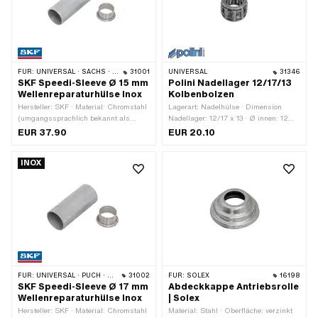
FÜR:
UNIVERSAL · SACHS · PONY / CILO (BETA 521 & 512) · PIAGGIO
31001
UNIVERSAL
31346
SKF Speedi-Sleeve Ø 15 mm
Polini Nadellager 12/17/13
Wellenreparaturhülse Inox
Kolbenbolzen
Hersteller: SKF · Material: Chromstahl
Lagerart: Nadelhülse · Dimension
(umgangssprachlich bekannt als
Nadellager: 12/17 x 13 · Ø innen: 12
Nirosta) · Anzahl Bestandteile: 2 Stk.
mm · Ø aussen: 17 mm · Hersteller:
EUR 37.90
EUR 20.10
Polini · Breite: 13 mm
INOX
FÜR:
UNIVERSAL · PUCH · SACHS · PONY / CILO (BETA 521 & 512) · TOMOS
31002
FÜR:
SOLEX
16198
SKF Speedi-Sleeve Ø 17 mm
Abdeckkappe Antriebsrolle
Wellenreparaturhülse Inox
| Solex
Hersteller: SKF · Material: Chromstahl
Material: Stahl · Oberfläche: verzinkt