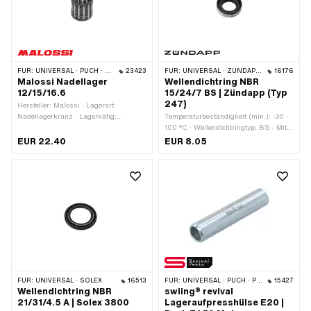
FÜR:
UNIVERSAL · PUCH · SACHS · PONY / CILO (BETA 521 & 512) · TOMOS
23423
FÜR:
UNIVERSAL · ZÜNDAPP BELMONDO · ZÜNDAPP
16176
Malossi Nadellager
Wellendichtring NBR
12/15/16.6
15/24/7 BS | Zündapp (Typ
247)
Hersteller: Malossi · Lagerart:
Nadellagerkranz · Lagerkäfig:
Temperaturbeständigkeit (min.): -30 -
Stahlblechkäfig · Dimension
100 °C · Wellendichtringtyp: BS - Mit
Nadellager: 12/15 x 16.6 · Ø innen: 12
Blech-Aussenmantel / einer Dichtlippe
EUR 22.40
EUR 8.05
mm · Ø aussen: 15 mm · Breite: 16.6
/ einer Staublippe. · Ø innen: 15 mm ·
mm
Ø aussen: 24 mm · Breite: 7 mm ·
Hersteller: Zündapp · Material: NBR
FÜR:
UNIVERSAL · SOLEX
16513
FÜR:
UNIVERSAL · PUCH · PONY / CILO (BETA 521 & 512)
15427
Wellendichtring NBR
swiing® revival
21/31/4.5 A | Solex 3800
Lageraufpresshülse E20 |