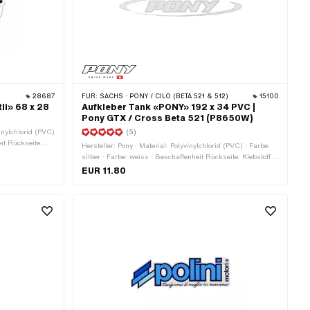
28687
FÜR:
SACHS · PONY / CILO (BETA 521 & 512)
15100
li» 68 x 28
Aufkleber Tank «PONY» 192 x 34 PVC |
Pony GTX / Cross Beta 521 (P8650W)
vinylchlorid (PVC)
(5)
it Rückseite:
Hersteller: Pony · Material: Polyvinylchlorid (PVC) · Farbe:
eständigkeit:
silber · Farbe: weiss · Beschaffenheit Rückseite: Klebstoff ·
8 mm ·
Beständigkeit: benzinbeständig · Breite: 192 mm ·
EUR 11.80
Verwendungsort: Tank (+ Rahmen) · Höhe: 32 mm ·
Transferfolie: Nein · Pony OEM-Nr.: P8650W