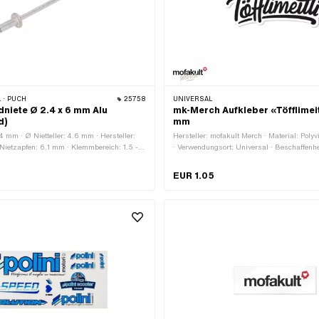
 · PUCH
25758
UNIVERSAL
dniete Ø 2.4 x 6 mm Alu
mk-Merch Aufkleber «Töfflimeit
d)
mm
4 mm · Ø Nietteller: 4.6 mm · Hersteller:
Hersteller: mofakult Merch · Material: Poly
Nietzapfen: 6.1 mm · Klemmbereich: 1.5 -
· Verwendungsort: Universal · Beschaffenhe
l: Aluminium · Material: Stahl · Ø
Klebstoff · Beständigkeit: UV-beständig · B
m
benzinbeständig · Breite: 68 mm · Höhe: 2
EUR 1.05
Transferfolie: Nein