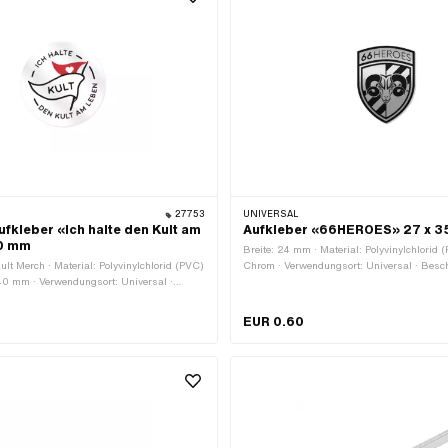
27753
UNIVERSAL
fkleber «Ich halte den Kult am
Aufkleber «66HEROES» 27 x 
0 mm
Breite: 24 mm · Material: Polyvinylchlorid 
ult Merch · Material: Polyvinylchlorid (PVC)
Chrom · Verwendungsort: Universal · Besch
40 mm · Verwendungsort: Universal ·
Rückseite: Klebstoff · Höhe: 32 mm · Bestä
ückseite: Klebstoff · Beständigkeit: UV-
beständig · Transferfolie: Nein
ändigkeit: benzinbeständig · Transferfolie:
EUR 0.60