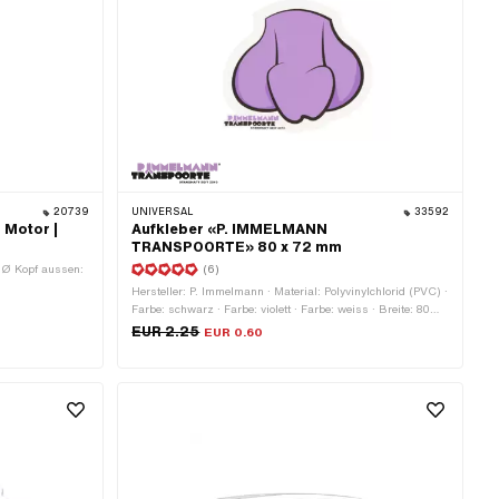
20739
UNIVERSAL
33592
 Motor |
Aufkleber «P. IMMELMANN
TRANSPOORTE» 80 x 72 mm
· Ø Kopf aussen:
(6)
Hersteller: P. Immelmann · Material: Polyvinylchlorid (PVC) ·
Farbe: schwarz · Farbe: violett · Farbe: weiss · Breite: 80
mm · Höhe: 72 mm · Oberfläche: matt · Beschaffenheit
EUR 2.25
EUR 0.60
Rückseite: Klebstoff · Beständigkeit: UV-beständig ·
Transferfolie: Nein