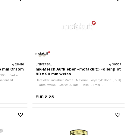
28416
UNIVERSAL
30557
35 mm Chrom
mk-Merch Aufkleber «mofakult» Folienplot
80 x 20 mm weiss
(PVC) · Farbe:
affenheit
Hersteller: mofakult Merch · Material: Polyvinylchlorid (PVC)
ndigkeit: UV-
· Farbe: weiss · Breite: 80 mm · Höhe: 21 mm ·
Beschaffenheit Rückseite: Klebstoff · Verwendungsort:
Universal · Umrandung: konturgeschnitten · Transferfolie:
EUR 2.25
Ja