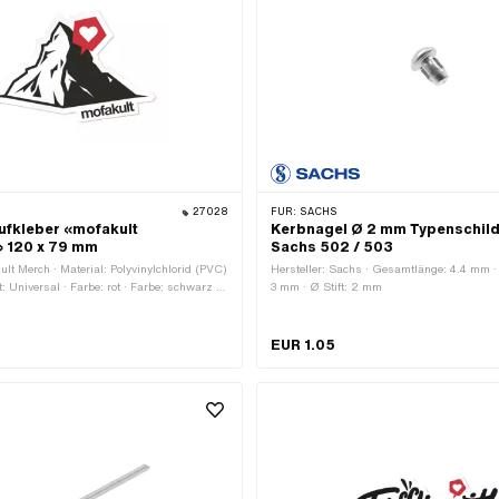
27028
FÜR:
SACHS
ufkleber «mofakult
Kerbnagel Ø 2 mm Typenschild
» 120 x 79 mm
Sachs 502 / 503
ult Merch · Material: Polyvinylchlorid (PVC)
Hersteller: Sachs · Gesamtlänge: 4.4 mm 
: Universal · Farbe: rot · Farbe: schwarz ·
3 mm · Ø Stift: 2 mm
schaffenheit Rückseite: Klebstoff · Breite:
9 mm · Transferfolie: Nein
EUR 1.05