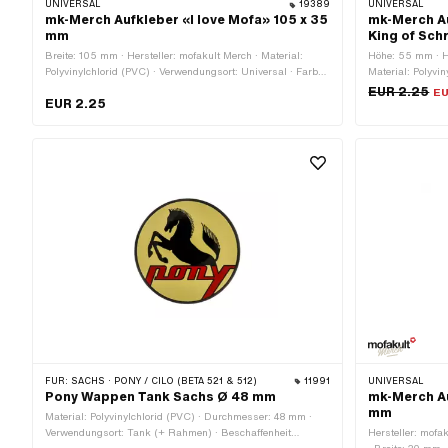
UNIVERSAL
19389
UNIVERSAL
mk-Merch Aufkleber «I love Mofa» 105 x 35
mk-Merch Au
mm
King of Sch
Breite: 105 mm · Hersteller: mofakult Merch · Material:
Höhe: 55 mm · He
Polyvinylchlorid (PVC) · Verwendungsort: Universal · Farbe:
Material: Polyvi
rot · Farbe: schwarz · Farbe: weiss · Beschaffenheit
Universal · Farb
EUR 2.25
EU
EUR 2.25
Rückseite: Klebstoff · Höhe: 35 mm · Transferfolie: Nein
Klebstoff · Best
benzinbeständig 
FÜR:
SACHS · PONY / CILO (BETA 521 & 512)
11991
UNIVERSAL
Pony Wappen Tank Sachs Ø 48 mm
mk-Merch Au
mm
Material: Polyvinylchlorid (PVC) · Durchmesser: 48 mm ·
Verwendungsort: Tank (+ Rahmen) · Beschaffenheit
Hersteller: mofak