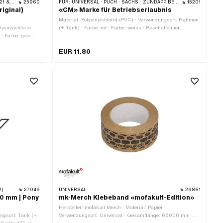
 512)
25960
FÜR:
UNIVERSAL · PUCH · SACHS · ZÜNDAPP BELMONDO
15201
riginal)
«CM» Marke für Betriebserlaubnis
Material: Polyvinylchlorid (PVC) · Verwendungsort: Rahmen
lyvinylchlorid
(+ Tank) · Farbe: rot · Farbe: weiss · Beschaffenheit
 Farbe: gold ·
Rückseite: Klebstoff · Breite: 48 mm · Höhe: 22 mm ·
· Beschaffenheit
Transferfolie: Nein
EUR 11.80
2)
27049
UNIVERSAL
29861
30 mm | Pony
mk-Merch Klebeband «mofakult-Edition»
Hersteller: mofakult Merch · Material: Papier ·
ungsort: Tank (+
Verwendungsort: Universal · Gesamtlänge: 66000 mm ·