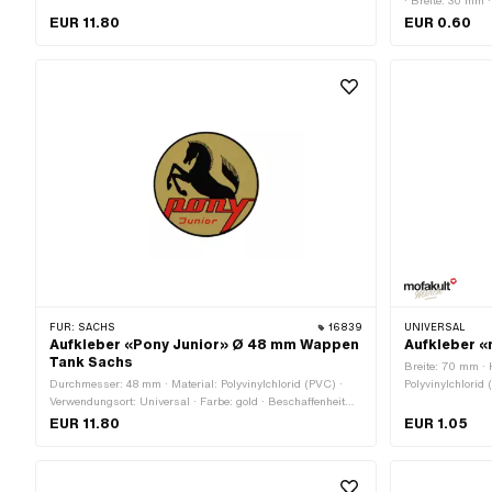
Rückseite: Klebstoff · Beständigkeit: UV-beständig ·
· Breite: 30 mm 
Beständigkeit: benzinbeständig · Transferfolie: Nein
Klebstoff · Verwe
EUR 11.80
EUR 0.60
FÜR:
SACHS
16839
UNIVERSAL
Aufkleber «Pony Junior» Ø 48 mm Wappen
Aufkleber «
Tank Sachs
Breite: 70 mm · 
Durchmesser: 48 mm · Material: Polyvinylchlorid (PVC) ·
Polyvinylchlorid
Verwendungsort: Universal · Farbe: gold · Beschaffenheit
weiss · Beschaff
Rückseite: Klebstoff · Beständigkeit: UV-beständig ·
Beständigkeit: U
EUR 11.80
EUR 1.05
Beständigkeit: benzinbeständig · Transferfolie: Nein
benzinbeständig 