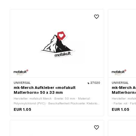
UNIVERSAL
27020
UNIVERSAL
mk-Merch Aufkleber «mofakult
mk-Merch A
Matterhorn» 50 x 33 mm
Matterhorn
Hersteller: mofakult Merch · Breite: 50 mm · Material:
Hersteller: mofak
Polyvinylchlorid (PVC) · Beschaffenheit Rückseite: Klebstoff
· Farbe: rot · Fa
· Verwendungsort: Universal · Farbe: rot · Farbe: schwarz ·
· Höhe: 49 mm · 
EUR 1.05
EUR 1.05
Farbe: weiss · Höhe: 33 mm · Transferfolie: Nein
Verwendungsort: 