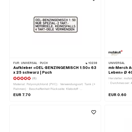
FÜR:
UNIVERSAL · PUCH
10238
UNIVERSAL
Aufkleber «OEL-BENZINGEMISCH 1:50» 63
mk-Merch Au
x 25 schwarz | Puch
Leben» Ø 4
(6)
Hersteller: mofak
· Durchmesser: 
Material: Polyvinylchlorid (PVC) · Verwendungsort: Tank (+
Beschaffenheit R
Rahmen) · Beschaffenheit Rückseite: Klebstoff ·
beständig · Best
Beständigkeit: UV-beständig · Beständigkeit:
EUR 7.70
EUR 0.60
Nein
benzinbeständig · Breite: 63 mm · Höhe: 25 mm ·
Transferfolie: Nein