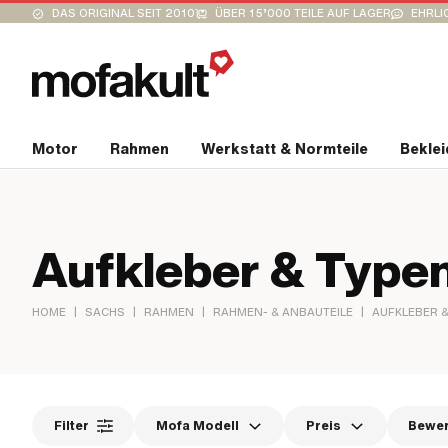
DAS ORIGINAL SEIT 2010
ÜBER 15’000 TEILE AUF LAGER
EHRLI
Motor
Rahmen
Werkstatt & Normteile
Bekle
Aufkleber & Typen
|
|
|
|
HOME
SACHS
RAHMEN
RAHMEN- & ANBAUTEILE
AUFKLEBER 
Filter
Mofa Modell
Preis
Bewe