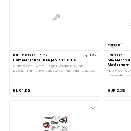
FÜR:
UNIVERSAL · PUCH
12254
UNIVERSAL
Hammerschrauben Ø 2.9/5 x 8.4
mk-Merch A
Matterhorn
Ø Nietzapfen: 2.4 mm · Länge Nietzapfen: 0.7 mm ·
Material: Stahl · Anwendungsbereich: Standard · Ø aussen:
Hersteller: mofak
2.9 mm · Gesamtlänge: 8.5 mm · Oberfläche: vernickelt · Ø
· Verwendungsort
Kopf aussen: 5.2 mm · Ø Bohrung: 2.5 mm · Ø Bohrung:
Farbe: weiss · Be
2.6 mm · Klemmbereich: 5.3 mm
120 mm · Höhe: 7
EUR 1.05
EUR 2.25