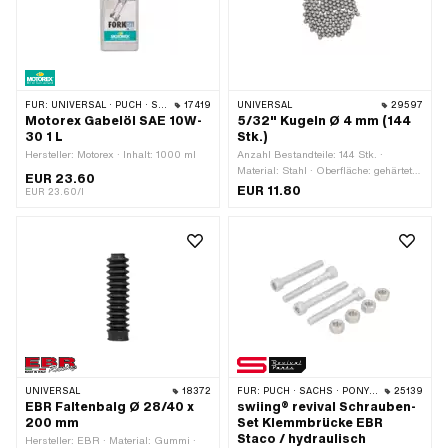
FÜR:
UNIVERSAL · PUCH · SACHS · PONY / CILO (BETA 521 & 512) · PIAGGIO · ZÜNDAPP BELMONDO · TOMOS · BYE BIKE · HONDA · HERCULES · PEUGEOT
17419
UNIVERSAL
29597
Motorex Gabelöl SAE 10W-
5/32" Kugeln Ø 4 mm (144
30 1 L
Stk.)
Hersteller: Motorex · Inhalt: 1000 ml
Anzahl Bestandteile: 144 Stk. ·
Material: Stahl · Oberfläche: gehärtet
EUR 23.60
& geschliffen · Ø Kugel [Zoll] / [mm]:
EUR 11.80
EUR 23.60/l
5/32" (4.00 mm)
UNIVERSAL
18372
FÜR:
PUCH · SACHS · PONY / CILO (BETA 521 & 512)
25139
EBR Faltenbalg Ø 28/40 x
swiing® revival Schrauben-
200 mm
Set Klemmbrücke EBR
Staco / hydraulisch
Hersteller: EBR · Material: Gummi ·