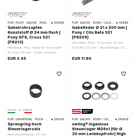
FÜR:
PUCH · SACHS · PONY / CILO (BETA 521 & 512)
20685
FÜR:
SACHS · PONY / CILO (BETA 521 & 512)
19992
Gabelrohrzapfen
Gabelfeder Ø 21 x 200 mm |
Kunststoff Ø 24 mm flach |
Pony / Cilo Beta 521
Pony GTX, Cross 521
(P8209)
(P8213)
Hersteller: Pony · Ø aussen: 21 mm ·
Hersteller: Pony · Material: Kunststoff ·
Ø Draht: 3.2 mm · Gesamtlänge: 200
Ø innen: 24 mm · Farbe: schwarz · Ø
mm
aussen: 28 mm · Gesamtlänge: 19 mm
EUR 3.45
EUR 11.80
FÜR:
UNIVERSAL · PUCH · SACHS · PONY / CILO (BETA 521 & 512) · PIAGGIO · ZÜNDAPP BELMONDO · TOMOS
25006
FÜR:
SACHS · PONY / CILO (BETA 521 & 512)
26909
Sprengring hoch
swiing® ingenious
Steuerlagersatz
Steuerlager M26x1 (für Ø
30 mm Lenkkopfrohr) High
Nenndurchmesser: 20 mm ·