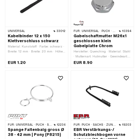
UNIVERSAL
33012
FÜR:
UNIVERSAL · PUCH · SACHS · TOMOS
10394
Kabelbinder 12 x 150
Gabelschaftmutter M26x1
Klettverschluss schwarz
geschlossen klein
Gabelplatte Chrom
Material: Kunststoff · Farbe: schwarz ·
Breite: 12 mm · Breite: 20 mm · Höhe:
Hersteller: Quenching · Material: Stahl
0.9 mm · Oberfläche: gerippt ·
· Mutternart: Hutmutter · Gewindeart:
Gesamtlänge: 150 mm · Anzahl
MF26x1 (Feingewinde) · Ø aussen:
EUR 1.20
EUR 8.90
Bestandteile: 1 Stk. ·
28.6 mm · Höhe: 16.3 mm ·
Anwendungsbereich:
Nenndurchmesser (Gewinde): 26 mm
Werkstattzubehör
· Antrieb: Aussensechskant ·
Oberfläche: verchromt ·
Schlüsselweite: 30 mm · Gewindetiefe:
8 mm · Anwendungsbereich: Standard
FÜR:
UNIVERSAL · PUCH · SACHS · PONY / CILO (BETA 521 & 512) · PIAGGIO · ZÜNDAPP BELMONDO
12234
FÜR:
PUCH · SACHS · ZÜNDAPP BELMONDO
19203
Spange Faltenbalg gross Ø
EBR Verstärkungs-/
38 - 42 mm | Pony (P8215)
Schutzblechbogen vorne