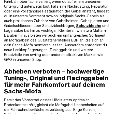
Fahrbahnoberfläche verliert, wenn du auf einem unebenen
Untergrund unterwegs bist. Falls eine Nachrüstung, Reparatur
oder eine vollständige Restauration der Gabel ansteht, findest
du in unserem Sortiment sowohl originale Sachs-Gabeln als
auch praktisches Zubehör von Gabelholmen, Gabelplatten und
Gabelschlössern über Schutzblechbögen,
Schutzbleche
und
Lagersätze bis hin zu wichtigen Kleinteilen wie etwa Muttern.
Darüber hinaus bieten wir auch ein umfangreiches Sortiment
an Mofagabeln des Qualitätsherstellers EBR an, die sich an
dein Sachs-Mofa montieren lassen. Ausserdem entdeckst du
neue Lenkkopflagerungen, Tuninggabeln und weitere
Ersatzteile von swiing oder anderen attraktiven Marken wie
GPO in unserem Shop.
Abheben verboten – hochwertige
Tuning-, Original und Racinggabeln
für mehr Fahrkomfort auf deinem
Sachs-Mofa
Damit das Vorderrad deines Hödis stets optimalen
Bodenkontakt hält, gleicht die Mofagabel Unebenheiten auf
der Fahrbahnoberfläche zuverlässig aus. Enge Kurven,