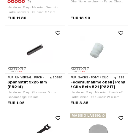
(5)
Oberfläche: verchromt · Farbe: Chrom ·
Ø Holmen: 28 mm · Gesamtlänge: 112
Hersteller: Pony · Material: Gummi ·
mm
Farbe: schwarz · Ø innen: 27 mm · Ø
innen 2: 37 mm · Gesamtlänge: 160
EUR 11.80
EUR 18.90
mm
FÜR:
UNIVERSAL · PUCH · SACHS · PONY / CILO (BETA 521 & 512)
20683
FÜR:
SACHS · PONY / CILO (BETA 521 & 512)
19281
Spannstift 5x26 mm
Federaufnahme oben | Pony
(P8214)
/ Cilo Beta 521 (P8217)
Hersteller: Pony · Ø aussen: 5 mm ·
Hersteller: Pony · Material: Kunststoff ·
Gesamtlänge: 26 mm
Farbe: weiss · Ø aussen: 21.5 mm ·
Gesamtlänge: 29 mm
EUR 1.05
EUR 3.35
MÄSSIG LÄSSIG