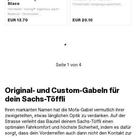
Staco
Chromstahl (umgangssprachlich
Hersteller: swiing® ingenious parts ·
bekannt als Nirosta) · Antrieb:
Material: Chromstahl
Aussensechskant · Schraubenkopf:
(umgangssprachlich bekannt als
Sechskant · Anzahl Bestandteile: 24
EUR 13.70
EUR 20.10
Nirosta) · Oberfläche: elektropoliert ·
Stk.
Farbe: Chrom · Radgrösse: 17 " ·
Befestigungsart: Schrauben & Muttern
· Lochabstand: 18 mm · Lochabstand:
25 mm · Gesamtlänge: 131 mm ·
Anzahl Befestigungspunkte: 4 Stk.
Seite
1
von
4
Original- und Custom-Gabeln für
dein Sachs-Töffli
Ihren markanten Namen hat die Mofa-Gabel vermutlich ihrer
zweigeteilten, etwas länglichen Optik zu verdanken. Auf der
Strasse verleiht das Bauteil deinem Sachs-Töffli einen
optimalen Fahrkomfort und höchste Sicherheit, indem es dafür
sorgt, dass dein Vorderreifen auch dann nicht den Kontakt zur