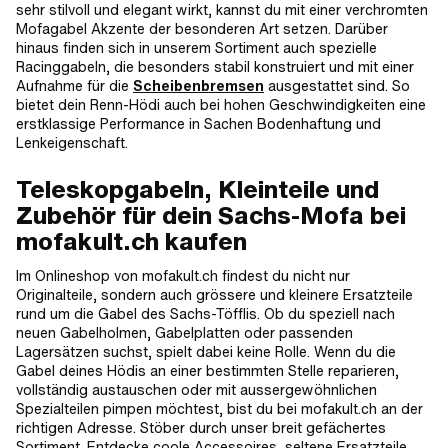
sehr stilvoll und elegant wirkt, kannst du mit einer verchromten
Mofagabel Akzente der besonderen Art setzen. Darüber
hinaus finden sich in unserem Sortiment auch spezielle
Racinggabeln, die besonders stabil konstruiert und mit einer
Aufnahme für die
Scheibenbremsen
ausgestattet sind. So
bietet dein Renn-Hödi auch bei hohen Geschwindigkeiten eine
erstklassige Performance in Sachen Bodenhaftung und
Lenkeigenschaft.
Teleskopgabeln, Kleinteile und
Zubehör für dein Sachs-Mofa bei
mofakult.ch kaufen
Im Onlineshop von mofakult.ch findest du nicht nur
Originalteile, sondern auch grössere und kleinere Ersatzteile
rund um die Gabel des Sachs-Töfflis. Ob du speziell nach
neuen Gabelholmen, Gabelplatten oder passenden
Lagersätzen suchst, spielt dabei keine Rolle. Wenn du die
Gabel deines Hödis an einer bestimmten Stelle reparieren,
vollständig austauschen oder mit aussergewöhnlichen
Spezialteilen pimpen möchtest, bist du bei mofakult.ch an der
richtigen Adresse. Stöber durch unser breit gefächertes
Sortiment. Entdecke coole Accessoires, seltene Ersatzteile