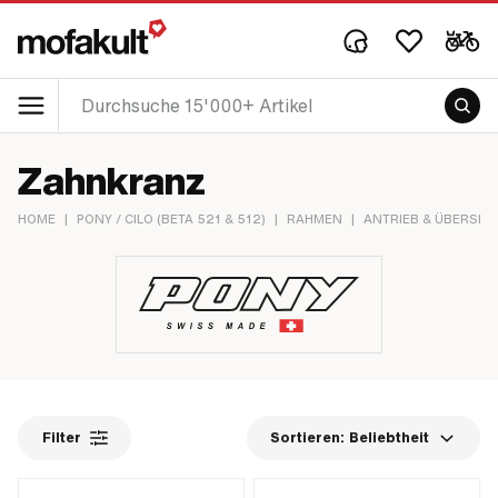
Zahnkranz
HOME
|
PONY / CILO (BETA 521 & 512)
|
RAHMEN
|
ANTRIEB & ÜBERSE
Filter
Sortieren:
Beliebtheit