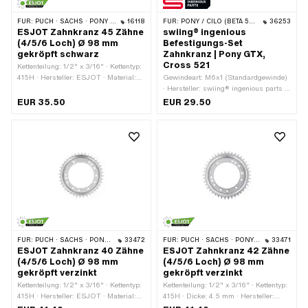
FÜR:
PUCH · SACHS · PONY / CILO (BETA 521 & 512)
16118
FÜR:
PONY / CILO (BETA 521 & 512)
36253
ESJOT Zahnkranz 45 Zähne
swiing® ingenious
(4/5/6 Loch) Ø 98 mm
Befestigungs-Set
gekröpft schwarz
Zahnkranz | Pony GTX,
Cross 521
Kettenteilung: 1/2" x 3/16" · Kettentyp:
415H · Hersteller: ESJOT · Material:
Gewindeart: M6x1 (Standardgewinde)
Stahl · Oberfläche: pulverbeschichtet ·
· Hersteller: swiing® ingenious parts ·
Farbe: schwarz · Anzahl Zähne: 45
Material: Chromstahl
EUR 35.50
EUR 29.50
Stk. · Ø innen: 98 mm · Ø
(umgangssprachlich bekannt als
Befestigungsloch: 6.7 mm · Dicke: 4.5
Nirosta) · Material: Stahl · Oberfläche:
mm · Ø Lochkreis: 115 mm · Anzahl
rostfrei · Oberfläche: verzinkt (blau) ·
Befestigungspunkte: 4 Stk. · Anzahl
Nenndurchmesser (Gewinde): 6 mm ·
Befestigungspunkte: 5 Stk. · Anzahl
Antrieb: Aussensechskant ·
Befestigungspunkte: 6 Stk. · Kröpfung
Schraubenkopf: Sechskant ·
(Versatz): 12 mm
Schlüsselweite: 10 mm · Anzahl
Bestandteile: 19 Stk.
FÜR:
PUCH · SACHS · PONY / CILO (BETA 521 & 512)
33472
FÜR:
PUCH · SACHS · PONY / CILO (BETA 521 & 512)
33471
ESJOT Zahnkranz 40 Zähne
ESJOT Zahnkranz 42 Zähne
(4/5/6 Loch) Ø 98 mm
(4/5/6 Loch) Ø 98 mm
gekröpft verzinkt
gekröpft verzinkt
Kettenteilung: 1/2" x 3/16" · Kettentyp:
Kettenteilung: 1/2" x 3/16" · Kettentyp:
415H · Hersteller: ESJOT · Material:
415H · Dicke: 4.5 mm · Hersteller:
Stahl · Oberfläche: verzinkt (blau) ·
ESJOT · Material: Stahl · Oberfläche: