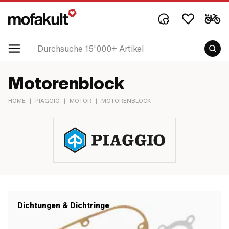
Motorenblock
HOME
|
PIAGGIO
|
MOTOR
|
MOTORENBLOCK
Dichtungen & Dichtringe