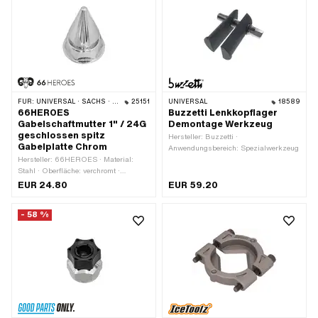
Gewindetiefe: 12 mm · Schlüsselweite:
30 mm
FÜR:
UNIVERSAL · SACHS · PIAGGIO · ZÜNDAPP BELMONDO
25151
UNIVERSAL
18589
66HEROES
Buzzetti Lenkkopflager
Gabelschaftmutter 1" / 24G
Demontage Werkzeug
geschlossen spitz
Hersteller: Buzzetti ·
Gabelplatte Chrom
Anwendungsbereich: Spezialwerkzeug
Hersteller: 66HEROES · Material:
Stahl · Oberfläche: verchromt ·
Mutternart: Spitzmutter · Gewindeart:
EUR 24.80
EUR 59.20
FG25.4 (1" 24G) · Antrieb:
Aussensechskant · Nenndurchmesser
- 58 %
(Gewinde): 25.4 mm · Ø aussen: 36.5
mm · Höhe: 53 mm · Gewindetiefe: 11
mm · Schlüsselweite: 30 mm