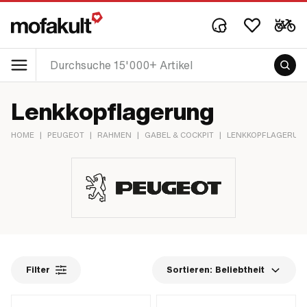
Lenkkopflagerung
HOME
|
PEUGEOT
|
RAHMEN
|
GABEL & COCKPIT
|
LENKKOPFLAGERUN
Filter
Sortieren:
Beliebtheit