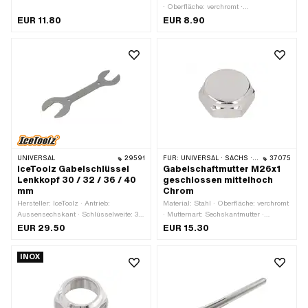
Material: Chromstahl
· Oberfläche: verchromt ·
(umgangssprachlich bekannt als
Anwendungsbereich: Standard ·
EUR 11.80
EUR 8.90
Nirosta) · Ø innen: 26.2 mm ·
Mutternart: Hutmutter · Gewindeart:
Gesamtlänge: 10 mm · Ø aussen: 32
MF26x1 (Feingewinde) · Antrieb:
mm
Aussensechskant · Nenndurchmesser
(Gewinde): 26 mm · Ø aussen: 28.6
mm · Höhe: 16.3 mm · Gewindetiefe: 8
mm · Schlüsselweite: 30 mm
UNIVERSAL
29591
FÜR:
UNIVERSAL · SACHS · HERCULES
37075
IceToolz Gabelschlüssel
Gabelschaftmutter M26x1
Lenkkopf 30 / 32 / 36 / 40
geschlossen mittelhoch
mm
Chrom
Hersteller: IceToolz · Antrieb:
Material: Stahl · Oberfläche: verchromt
Aussensechskant · Schlüsselweite: 30
· Mutternart: Sechskantmutter ·
- 40 mm · Anwendungsbereich:
Gewindeart: MF26x1 (Feingewinde) ·
EUR 29.50
EUR 15.30
Werkstattzubehör
Antrieb: Aussensechskant ·
Nenndurchmesser (Gewinde): 26 mm
INOX
· Ø aussen: 34 mm · Höhe: 13.2 mm ·
Gewindetiefe: 7.8 mm · Schlüsselweite:
30 mm