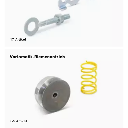
17
Artikel
Variomatik-Riemenantrieb
35
Artikel