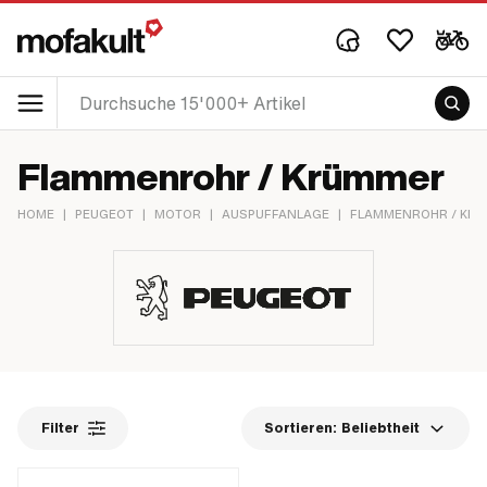
Flammenrohr / Krümmer
HOME
|
PEUGEOT
|
MOTOR
|
AUSPUFFANLAGE
|
FLAMMENROHR / KR
Filter
Sortieren:
Beliebtheit