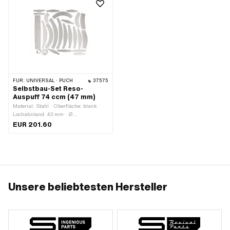
FÜR:
UNIVERSAL · PUCH
37575
Selbstbau-Set Reso-
Auspuff 74 ccm (47 mm)
Material: Stahl · Oberfläche: blank ·
Lochabstand: 43 mm · Ø
Befestigungsloch: 7 mm
EUR 201.60
Unsere beliebtesten Hersteller