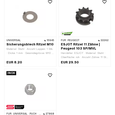
UNIVERSAL
15945
FÜR:
PEUGEOT
22262
Sicherungsblech Ritzel M10
ESJOT Ritzel 11 Zähne |
Peugeot 103 SP/MVL
Material: Stahl · Anzahl Lappen: 1 Stk.
· Dicke: 1 mm · Gewindegrösse: M10 ·
Hersteller: ESJOT · Material: Stahl ·
Nenndurchmesser (Gewinde): 10 mm ·
Oberfläche: roh · Anzahl Zähne: 11 Stk.
Ø innen: 12 mm · Ø aussen: 24.8 mm
· Ø innen: 28 mm · Aufnahmeart:
EUR 8.20
EUR 29.50
Keilverbindung · Gesamtdicke: 23.8
mm
INOX
FÜR:
UNIVERSAL · PUCH · SACHS
27868