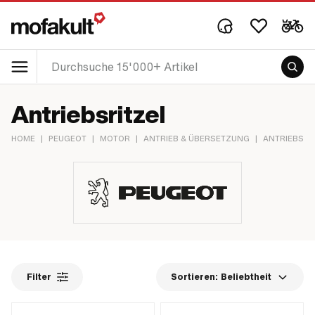
Antriebsritzel
HOME
|
PEUGEOT
|
MOTOR
|
ANTRIEB & ÜBERSETZUNG
|
ANTRIEBSRI
Filter
Sortieren:
Beliebtheit