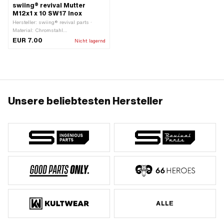
swiing® revival Mutter
M12x1 x 10 SW17 Inox
Hersteller: swiing® revival parts ·
Material: Chromstahl
(umgangssprachlich bekannt als
EUR 7.00
Nicht lagernd
Nirosta) · Gewindeart: MF12x1
(Feingewinde) · Mutternart:
Sechskantmutter · Nenndurchmesser
(Gewinde): 12 mm · Antrieb:
Aussensechskant · Höhe: 10 mm ·
Schlüsselweite: 17 mm ·
Festigkeitsklasse: 8
Unsere beliebtesten Hersteller
ALLE