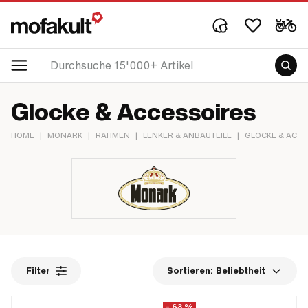
Glocke & Accessoires
HOME
|
MONARK
|
RAHMEN
|
LENKER & ANBAUTEILE
|
GLOCKE & ACC
Filter
Sortieren:
Beliebtheit
- 63 %