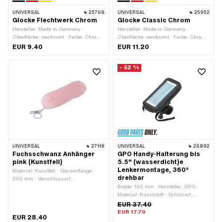
UNIVERSAL
25768
UNIVERSAL
25952
Glocke Flechtwerk Chrom
Glocke Classic Chrom
Hersteller: Made in Germany ·
Hersteller: Made in Germany ·
Oberfläche: verchromt · Farbe: Chrom ·
Oberfläche: verchromt · Farbe: Chrom ·
Höhe: 30 mm · Ø Kopf aussen: 55 mm
Höhe: 45 mm · Ø Kopf aussen: 54 mm
EUR 9.40
EUR 11.20
- 52 %
UNIVERSAL
27118
UNIVERSAL
26892
Fuchsschwanz Anhänger
GPO Handy-Halterung bis
pink (Kunstfell)
5.5" (wasserdicht)e
Lenkermontage, 360°
Material: Kunstfell · Gesamtlänge:
drehbar
200 mm · Verschlussart:
Karabinerhaken
Breite: 100 mm · Hersteller: GPO ·
Material: Kunststoff · Schutzart:
wasserdicht · Farbe: schwarz ·
EUR 37.40
Bildschirmdiagonale: 1 - 5.5 " ·
EUR 17.70
EUR 28.40
Gesamtlänge: 170 mm · Breite