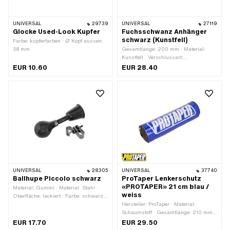
UNIVERSAL
29739
UNIVERSAL
27119
Glocke Used-Look Kupfer
Fuchsschwanz Anhänger
schwarz (Kunstfell)
Farbe: kupferfarben · Ø Kopf aussen:
58 mm
Gesamtlänge: 200 mm · Material:
Kunstfell · Verschlussart:
Karabinerhaken
EUR 10.60
EUR 28.40
UNIVERSAL
28305
UNIVERSAL
37740
Ballhupe Piccolo schwarz
ProTaper Lenkerschutz
«PROTAPER» 21 cm blau /
Material: Gummi · Material: Stahl ·
weiss
Oberfläche: lackiert · Farbe: schwarz ·
Gesamtlänge: 140 mm · Ø Kopf
Hersteller: ProTaper · Material:
aussen: 75 mm
Schaumstoff · Gesamtlänge: 210 mm ·
Farbe: blau · Farbe: weiss · Ø innen:
EUR 17.70
EUR 29.50
12 mm · Ø aussen: 53 mm