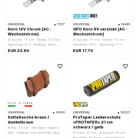
UNIVERSAL
17217
UNIVERSAL
19495
Horn 12V Chrom (AC -
GPO Horn 6V verzinkt (AC -
Wechselstrom)
Wechselstrom)
Ø aussen: 70 mm · Breite: 71.3 mm ·
Ø aussen: 70 mm · Breite: 71.3 mm ·
Spannung: 12 V · Material: Stahl ·
Hersteller: GPO · Spannung: 6 V ·
Oberfläche: verchromt · Farbe: Chrom ·
Material: Stahl · Oberfläche: verzinkt
EUR 23.60
EUR 17.70
Stromart: Wechselstrom (AC) ·
(blau) · Farbe: silber · Stromart:
Gesamtlänge: 105 mm ·
Wechselstrom (AC) · Gesamtlänge:
Befestigungsart: Schrauben · Ø
105 mm · Befestigungsart: Schrauben
Schraubenaufnahme: 6.3 mm · Höhe:
· Ø Schraubenaufnahme: 6.3 mm ·
36 mm · Anzahl Befestigungspunkte:
Höhe: 36 mm · Anzahl
2 Stk.
Befestigungspunkte: 2 Stk.
UNIVERSAL
19530
UNIVERSAL
32007
Satteltasche braun /
ProTaper Lenkerschutz
dunkelbraun
«PROTAPER» 21 cm
schwarz / gelb
Breite: 40 mm · Hersteller: Made in
Italy · Material: wasserdichtes Skai-
Ø innen: 12 mm · Ø aussen: 53 mm ·
Leder · Farbe: braun · Gesamtlänge:
Hersteller: ProTaper · Gesamtlänge: