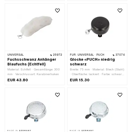
UNIVERSAL
25972
FÜR:
UNIVERSAL · PUCH
37074
Fuchsschwanz Anhänger
Glocke «PUCH» niedrig
Blaufuchs (Echtfell)
schwarz
Material: Echtfell · Gesamtlänge: 300
Breite: 75 mm · Material: Blech (Stahl)
mm · Verschlussart: Karabinerhaken
· Oberfläche: lackiert · Farbe: schwarz
· Klemmdurchmesser: 18 mm ·
EUR 43.80
EUR 15.30
Klemmdurchmesser: 22 mm · Höhe:
27 mm · Höhe: 50 mm · Ø Kopf
aussen: 55 mm · Gewindegrösse: M4