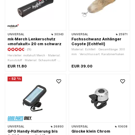
UNIVERSAL
30343
UNIVERSAL
25971
mk-Merch Lenkerschutz
Fuchsschwanz Anhänger
«mofakult» 20 cm schwarz
Coyote (Echtfell)
(5)
Material: Echtfell · Gesamtlänge: 300
mm · Verschlussart: Karabinerhaken
Hersteller: mofakult Merch · Material:
Kunststoff · Material: Schaumstoff ·
Gesamtlänge: 200 mm · Farbe: rot ·
EUR 11.80
EUR 39.00
Farbe: schwarz-matt · Farbe: weiss ·
Ø innen: 13 mm · Ø aussen: 40 mm
- 52 %
UNIVERSAL
26893
UNIVERSAL
10608
GPO Handy-Halterung bis
Glocke klein Chrom