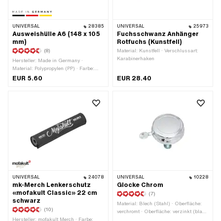
UNIVERSAL
28385
UNIVERSAL
25973
Ausweishülle A6 (148 x 105
Fuchsschwanz Anhänger
mm)
Rotfuchs (Kunstfell)
(8)
Material: Kunstfell · Verschlussart:
Karabinerhaken
Hersteller: Made in Germany ·
Material: Polypropylen (PP) · Farbe:
transparent · Gesamtlänge: 105 mm ·
EUR 5.60
EUR 28.40
DIN Format: A6 · Breite: 148 mm
UNIVERSAL
24078
UNIVERSAL
10228
mk-Merch Lenkerschutz
Glocke Chrom
«mofakult Classic» 22 cm
(7)
schwarz
Material: Blech (Stahl) · Oberfläche:
(10)
verchromt · Oberfläche: verzinkt (blau)
Hersteller: mofakult Merch · Farbe:
· Klemmdurchmesser: 18 mm ·