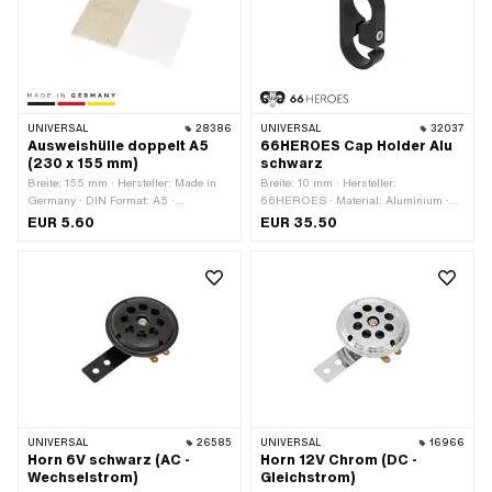
UNIVERSAL
28386
UNIVERSAL
32037
Ausweishülle doppelt A5
66HEROES Cap Holder Alu
(230 x 155 mm)
schwarz
Breite: 155 mm · Hersteller: Made in
Breite: 10 mm · Hersteller:
Germany · DIN Format: A5 ·
66HEROES · Material: Aluminium ·
Gesamtlänge: 230 mm
Oberfläche: eloxiert · Farbe: schwarz ·
EUR 5.60
EUR 35.50
Ø innen: 22 mm · Gesamtlänge: 28
mm · Höhe: 56 mm · Gewindegrösse:
M4
UNIVERSAL
26585
UNIVERSAL
16966
Horn 6V schwarz (AC -
Horn 12V Chrom (DC -
Wechselstrom)
Gleichstrom)