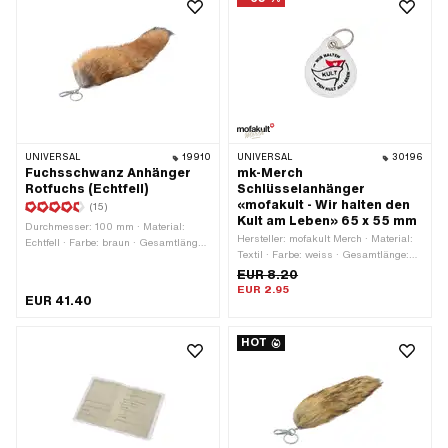
UNIVERSAL
19910
UNIVERSAL
30196
Fuchsschwanz Anhänger
mk-Merch
Rotfuchs (Echtfell)
Schlüsselanhänger
«mofakult - Wir halten den
(15)
Kult am Leben» 65 x 55 mm
Durchmesser: 100 mm · Material:
Hersteller: mofakult Merch · Material:
Echtfell · Farbe: braun · Gesamtlänge:
Textil · Farbe: weiss · Gesamtlänge:
400 mm · Verschlussart:
65 mm · Breite: 55 mm ·
EUR 8.20
Karabinerhaken
Verschlussart: Schlüsselring
EUR 2.95
EUR 41.40
HOT