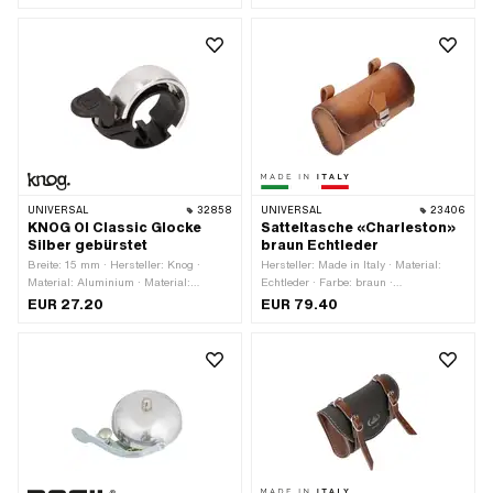
Lenkerklemme: 27 mm · Höhe: 30 mm
· Ø Lenker: 18 - 28 mm
UNIVERSAL
32858
UNIVERSAL
23406
KNOG OI Classic Glocke
Satteltasche «Charleston»
Silber gebürstet
braun Echtleder
Breite: 15 mm · Hersteller: Knog ·
Hersteller: Made in Italy · Material:
Material: Aluminium · Material:
Echtleder · Farbe: braun ·
Kunststoff · Oberfläche: eloxiert ·
Gesamtlänge: 170 mm · Breite: 45 mm
EUR 27.20
EUR 79.40
Farbe: silber · Klemmdurchmesser: 22
· Höhe: 75 mm · Befestigungsart:
mm · Ø Kopf aussen: 37.7 mm
Ringe · Anzahl Befestigungspunkte: 2
Stk. · Abstand zueinander: 105 mm