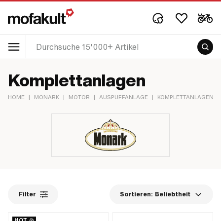
Komplettanlagen
HOME
|
MONARK
|
MOTOR
|
AUSPUFFANLAGE
|
KOMPLETTANLAGEN
Filter
Sortieren:
Beliebtheit
HOT