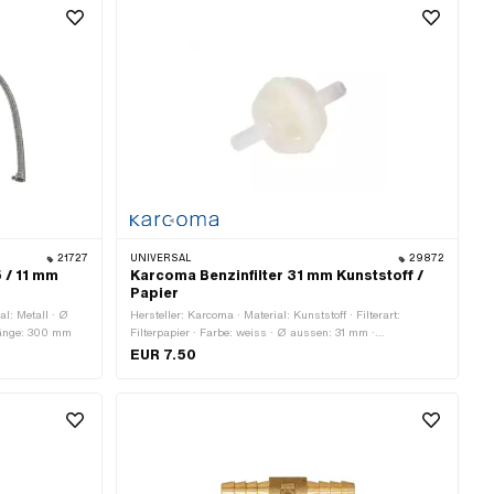
21727
UNIVERSAL
29872
 / 11 mm
Karcoma Benzinfilter 31 mm Kunststoff /
Papier
al: Metall · Ø
Hersteller: Karcoma · Material: Kunststoff · Filterart:
länge: 300 mm
Filterpapier · Farbe: weiss · Ø aussen: 31 mm ·
Gesamtlänge: 20 mm
EUR 7.50