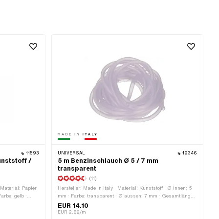
11593
UNIVERSAL
19346
nststoff /
5 m Benzinschlauch Ø 5 / 7 mm
transparent
(11)
 Material: Papier
Hersteller: Made in Italy · Material: Kunststoff · Ø innen: 5
Farbe: gelb ·
mm · Farbe: transparent · Ø aussen: 7 mm · Gesamtlänge:
legbar: Nein ·
5000 mm
EUR 14.10
mm · Ø
EUR 2.82/m