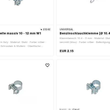
23242
UNIVERSAL
lle massiv 10 - 12 mm W1
Benzinschlauchklemme (Ø 10.4
Klemmbereich: 10.4 - 11 mm · Material: Stah
n Italy · Material: Stahl · Farbe: silber ·
verzinkt (blau) · Farbe: silber · Befestigung
 Schrauben & Muttern · Oberfläche:
Steckverbindung geklemmt
· Klemmbereich: 10 - 12 mm
EUR 2.15