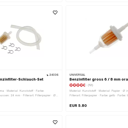
Benzinschlauchanschluss: 6 mm · Ø
Benzinschlauchanschluss: 7.3 mm
24036
UNIVERSAL
zinfilter-Schlauch-Set
Benzinfilter gross 6 / 8 mm or
)
(12)
ma · Material: Kunststoff · Farbe:
Material: Kunststoff · Material: Papier · Ø 
ussen: 24 mm · Filterart: Filterpapier · Ø
Filterart: Filterpapier · Farbe: gelb · Farbe:
anschluss: 6 mm · Gesamtlänge: 340 mm
Farbe: weiss · Ø aussen: 38 mm · zerlegbar
Gesamtlänge: 49 mm · Gesamtlänge: 108
EUR 5.80
Benzinschlauchanschluss: 6 mm · Ø
Benzinschlauchanschluss: 8 mm