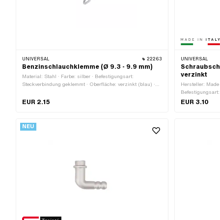
UNIVERSAL
22263
UNIVERSAL
Benzinschlauchklemme (Ø 9.3 - 9.9 mm)
Schraubsche
verzinkt
Material: Stahl · Farbe: silber · Befestigungsart:
Steckverbindung geklemmt · Oberfläche: verzinkt (blau) ·
Hersteller: Made i
Klemmbereich: 9.3 - 9.9 mm
Befestigungsart:
verzinkt (blau) 
EUR 2.15
EUR 3.10
NEU