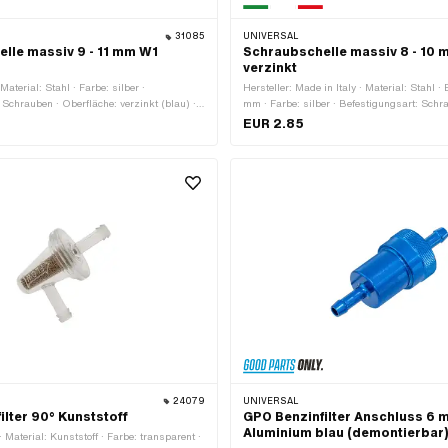
31085
UNIVERSAL
lle massiv 9 - 11 mm W1
Schraubschelle massiv 8 - 10
verzinkt
aterial: Stahl · Farbe: silber ·
Hersteller: Made in Italy · Material: Stahl ·
 Schrauben · Oberfläche: verzinkt (blau) ·
mm · Farbe: silber · Befestigungsart: Sch
 - 11 mm
· Oberfläche: verzinkt (blau) · Klemmberei
EUR 2.85
24079
UNIVERSAL
ilter 90° Kunststoff
GPO Benzinfilter Anschluss 6
Aluminium blau (demontierbar
 Material: Kunststoff · Farbe: transparent ·