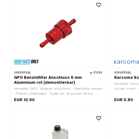
mm · Gesamtlänge: 77 mm
UNIVERSAL
17936
UNIVERSAL
GPO Benzinfilter Anschluss 6 mm
Karcoma Sch
Aluminium rot (demontierbar)
Hersteller: Karco
Hersteller: GPO · Material: Aluminium · Oberfläche: eloxiert
aussen: 6 mm · 
· Filterart: Sintermetall · Farbe: rot · Ø aussen: 28 mm ·
zerlegbar: Ja · Gesamtlänge: 77 mm · Ø
EUR 12.90
EUR 5.80
Benzinschlauchanschluss: 6 mm