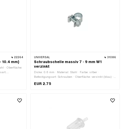
22264
UNIVERSAL
31086
- 10.4 mm)
Schraubschelle massiv 7 - 9 mm W1
verzinkt
ahl · Oberfläche:
sart:
Dicke: 0.6 mm · Material: Stahl · Farbe: silber ·
Befestigungsart: Schrauben · Oberfläche: verzinkt (blau) ·
Klemmbereich: 7 - 9 mm
EUR 2.75