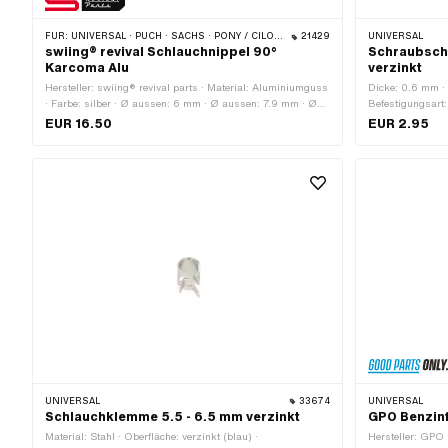
FÜR:
UNIVERSAL · PUCH · SACHS · PONY / CILO (BETA 521 & 512)
21429
UNIVERSAL
swiing® revival Schlauchnippel 90°
Schraubsche
Karcoma Alu
verzinkt
Hersteller: swiing® revival parts · Material: Aluminiumguss
Dicke: 0.6 mm · M
· Farbe: silber · Ø aussen: 6 mm · Ø aussen: 7.9 mm · Ø
Befestigungsart:
aussen: 10.5 mm · Ø innen: 4 mm · Gesamtlänge: 26 mm
Klemmbereich: 9
EUR 16.50
EUR 2.95
UNIVERSAL
33674
UNIVERSAL
Schlauchklemme 5.5 - 6.5 mm verzinkt
GPO Benzinf
Material: Stahl · Oberfläche: verzinkt (blau) ·
Hersteller: GPO ·