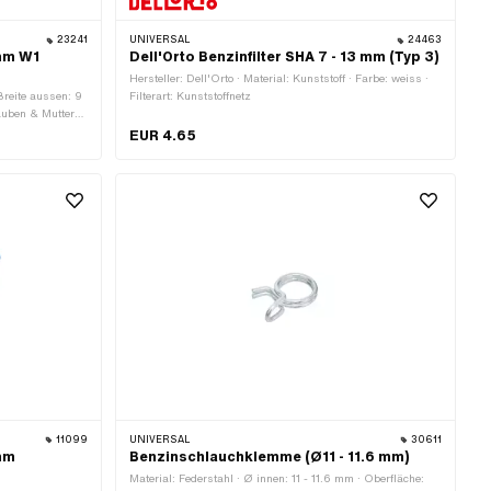
23241
UNIVERSAL
24463
 mm W1
Dell'Orto Benzinfilter SHA 7 - 13 mm (Typ 3)
Hersteller: Dell'Orto · Material: Kunststoff · Farbe: weiss ·
 Breite aussen: 9
Filterart: Kunststoffnetz
rauben & Muttern
ch: 8 - 10 mm
EUR 4.65
11099
UNIVERSAL
30611
 mm
Benzinschlauchklemme (Ø11 - 11.6 mm)
)
Material: Federstahl · Ø innen: 11 - 11.6 mm · Oberfläche: