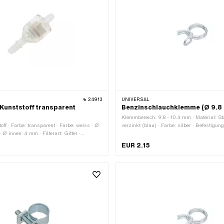
24913
UNIVERSAL
 Kunststoff transparent
Benzinschlauchklemme (Ø 9.8 
Klemmbereich: 9.8 - 10.4 mm · Material: St
off · Farbe: transparent · Farbe: weiss · Ø
verzinkt (blau) · Farbe: silber · Befestigung
Ø innen: 4 mm · Filterart: Gitter ·
Steckverbindung geklemmt
 · Ø Benzinschlauchanschluss: 6.2 mm · Ø
EUR 2.15
anschluss: 7 mm · Gesamtlänge: 56 mm