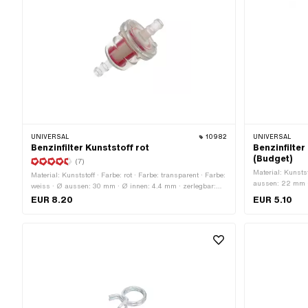
UNIVERSAL
10982
UNIVERSAL
Benzinfilter Kunststoff rot
Benzinfilter
(Budget)
(7)
Material: Kunstst
Material: Kunststoff · Farbe: rot · Farbe: transparent · Farbe:
aussen: 22 mm · 
weiss · Ø aussen: 30 mm · Ø innen: 4.4 mm · zerlegbar:
zerlegbar: Nein
Nein · Filterart: Schaumstoff · Ø Benzinschlauchanschluss:
EUR 8.20
EUR 5.10
Benzinschlauch
6 mm · Ø Benzinschlauchanschluss: 7 mm ·
Gesamtlänge: 28 mm · Gesamtlänge: 60 mm