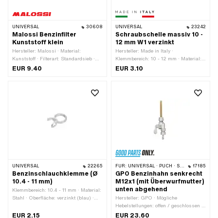
UNIVERSAL
30608
UNIVERSAL
23242
Malossi Benzinfilter
Schraubschelle massiv 10 -
Kunststoff klein
12 mm W1 verzinkt
Hersteller: Malossi · Material:
Hersteller: Made in Italy ·
Kunststoff · Filterart: Standardsieb ·
Klemmbereich: 10 - 12 mm · Material:
Farbe: transparent · Gesamtlänge: 62
Stahl · Oberfläche: verzinkt (blau) ·
EUR 9.40
EUR 3.10
mm · Ø aussen: 22 mm · Ø
Farbe: silber · Befestigungsart:
Benzinschlauchanschluss: 6 mm
Schrauben & Muttern
UNIVERSAL
22265
FÜR:
UNIVERSAL · PUCH · SACHS · PONY / CILO (BETA 521 & 512)
17185
Benzinschlauchklemme (Ø
GPO Benzinhahn senkrecht
10.4 - 11 mm)
M12x1 (mit Überwurfmutter)
unten abgehend
Klemmbereich: 10.4 - 11 mm · Material:
Stahl · Oberfläche: verzinkt (blau) ·
Hersteller: GPO · Mögliche
Farbe: silber · Befestigungsart:
Hebelstellungen: offen / geschlossen /
Steckverbindung geklemmt
Reserve · Material Hebel: Metall ·
EUR 2.15
EUR 23.60