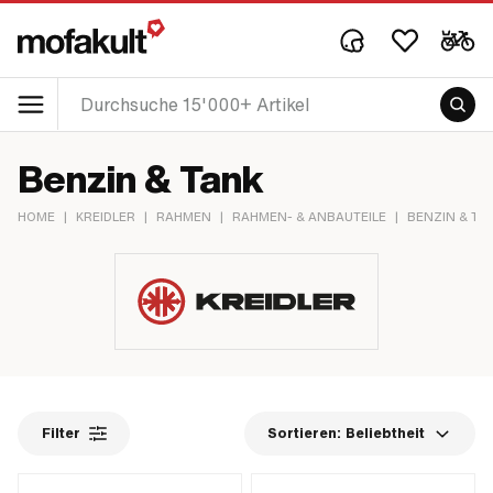
Benzin & Tank
HOME
|
KREIDLER
|
RAHMEN
|
RAHMEN- & ANBAUTEILE
|
BENZIN & TA
Filter
Sortieren:
Beliebtheit