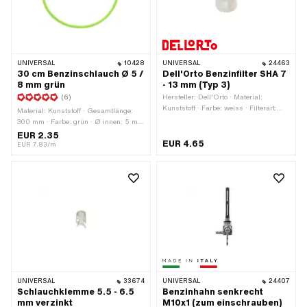
Reservestand: 65 mm
UNIVERSAL
10428
UNIVERSAL
24463
30 cm Benzinschlauch Ø 5 /
Dell'Orto Benzinfilter SHA 7
8 mm grün
- 13 mm (Typ 3)
(6)
Hersteller: Dell'Orto · Material:
Kunststoff · Farbe: weiss · Filterart:
Material: Kunststoff · Gesamtlänge:
Kunststoffnetz
300 mm · Farbe: grün · Ø innen: 5 mm
· Ø aussen: 8 mm
EUR 2.35
EUR 4.65
EUR 7.83/m
UNIVERSAL
33674
UNIVERSAL
24407
Schlauchklemme 5.5 - 6.5
Benzinhahn senkrecht
mm verzinkt
M10x1 (zum einschrauben)