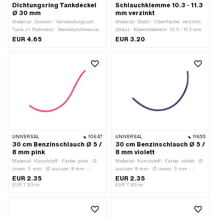
Dichtungsring Tankdeckel
Schlauchklemme 10.3 - 11.3
Ø 30 mm
mm verzinkt
Material: Gummi · Verwendungsort:
Material: Stahl · Oberfläche: verzinkt
Tank (+ Rahmen) · Nenndurchmesser:
(blau) · Klemmbereich: 10.3 - 11.3 mm
30 mm · Ø innen: 29 mm · Ø aussen:
EUR 4.65
EUR 3.20
46 mm
UNIVERSAL
10647
UNIVERSAL
11655
30 cm Benzinschlauch Ø 5 /
30 cm Benzinschlauch Ø 5 /
8 mm pink
8 mm violett
Material: Kunststoff · Farbe: pink · Ø
Material: Kunststoff · Farbe: violett · Ø
innen: 5 mm · Ø aussen: 8 mm ·
aussen: 8 mm · Ø innen: 5 mm ·
Gesamtlänge: 300 mm
Gesamtlänge: 300 mm
EUR 2.35
EUR 2.35
EUR 7.83/m
EUR 7.83/m