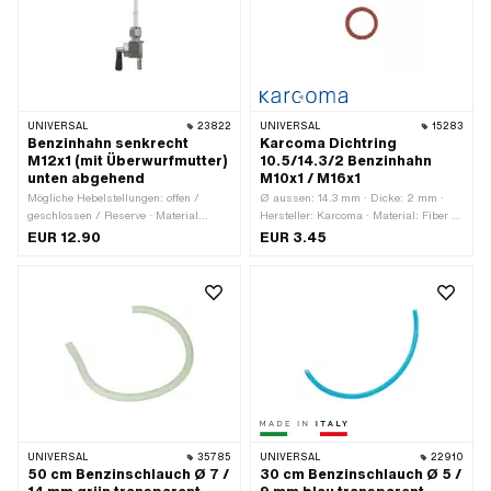
UNIVERSAL
23822
UNIVERSAL
15283
Benzinhahn senkrecht
Karcoma Dichtring
M12x1 (mit Überwurfmutter)
10.5/14.3/2 Benzinhahn
unten abgehend
M10x1 / M16x1
Mögliche Hebelstellungen: offen /
Ø aussen: 14.3 mm · Dicke: 2 mm ·
geschlossen / Reserve · Material
Hersteller: Karcoma · Material: Fiber ·
Hebel: Kunststoff · Filterart:
Ø innen: 10.5 mm
EUR 12.90
EUR 3.45
Kunststoffnetz · Einbaurichtung:
senkrecht / vertikal · Auslassrichtung:
unten · Reserverohrform: gerade · Ø
Benzinschlauchanschluss: 6 mm ·
Höhe Reservestand: 75 mm ·
Gewindeart: MF12x1 (Feingewinde) ·
Befestigungsart: Überwurfmutter
UNIVERSAL
35785
UNIVERSAL
22910
50 cm Benzinschlauch Ø 7 /
30 cm Benzinschlauch Ø 5 /