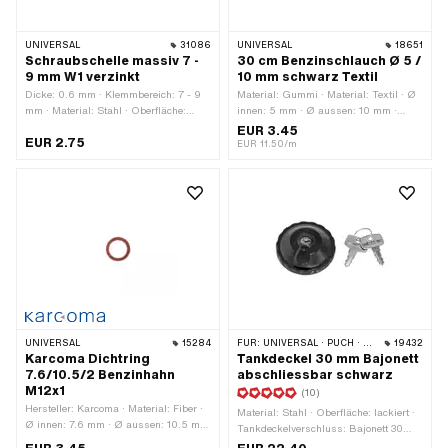
UNIVERSAL
31086
UNIVERSAL
18651
Schraubschelle massiv 7 -
30 cm Benzinschlauch Ø 5 /
9 mm W1 verzinkt
10 mm schwarz Textil
Dicke: 0.6 mm · Klemmbereich: 7 - 9
Material: Gummi · Material: Textil · Ø
mm · Material: Stahl · Oberfläche:
innen: 5 mm · Ø aussen: 10 mm ·
verzinkt (blau) · Farbe: silber ·
Gesamtlänge: 300 mm · Farbe:
EUR 3.45
EUR 2.75
Befestigungsart: Schrauben
schwarz
EUR 11.50/m
UNIVERSAL
15284
FÜR:
UNIVERSAL · PUCH · SACHS · TOMOS · ALPA CHOPPER / TURBO · HERCULES · KREIDLER · KTM
19432
Karcoma Dichtring
Tankdeckel 30 mm Bajonett
7.6/10.5/2 Benzinhahn
abschliessbar schwarz
M12x1
(10)
Hersteller: Karcoma · Material: Fiber ·
Material: Stahl · Oberfläche: lackiert ·
Ø innen: 7.6 mm · Ø aussen: 10.5 mm
Tankdeckelverschluss: Bajonett 30
· Dicke: 2 mm
mm · Farbe: schwarz · Abschliessbar: