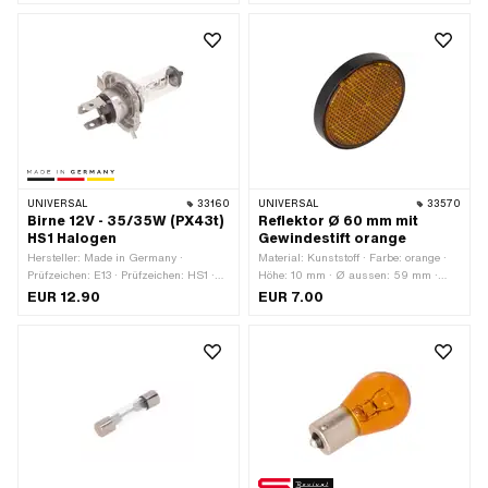
Gesamtlänge: 48 mm · Ø Lampenkopf:
Prüfzeichen: keine · Ø Lampenkopf: 5
25 mm · LED: Nein
mm · LED: Nein
UNIVERSAL
33160
UNIVERSAL
33570
Birne 12V - 35/35W (PX43t)
Reflektor Ø 60 mm mit
HS1 Halogen
Gewindestift orange
Hersteller: Made in Germany ·
Material: Kunststoff · Farbe: orange ·
Prüfzeichen: E13 · Prüfzeichen: HS1 ·
Höhe: 10 mm · Ø aussen: 59 mm ·
Leuchtmittelfassung: PX43t HS1 ·
Befestigungsart: Muttern · Anzahl
EUR 12.90
EUR 7.00
Spannung: 12 V · Leistung: 35 W ·
Befestigungspunkte: 1 Stk.
Farbe: weiss · Ø Sockel: 43 mm ·
Gesamtlänge: 78 mm · Ø Lampenkopf:
16 mm · LED: Nein