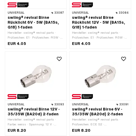
UNIVERSAL
33087
UNIVERSAL
33084
swiing® revival Birne
swiing® revival Birne
Rücklicht 6V - 5W (BA15s,
Rücklicht 12V - 5W (BA15s,
G18) 1-faden
G18) 1-faden
Hersteller: swiing® revival parts ·
Hersteller: swiing® revival parts ·
Prüfzeichen: E1 · Prüfzeichen: R5W ·
Prüfzeichen: E1 · Prüfzeichen: R5W ·
Leuchtmittelfassung: BA15s ·
Leuchtmittelfassung: BA15s ·
EUR 4.05
EUR 4.05
Spannung: 6 V · Leistung: 5 W ·
Spannung: 12 V · Leistung: 5 W ·
Farbe: weiss · Ø Sockel: 15 mm ·
Farbe: weiss · Ø Sockel: 15 mm ·
Gesamtlänge: 35 mm · Ø Lampenkopf:
Gesamtlänge: 36 mm · Ø Lampenkopf:
16 mm · LED: Nein
17 mm · LED: Nein
UNIVERSAL
33093
UNIVERSAL
33091
swiing® revival Birne 12V -
swiing® revival Birne 6V -
35/35W (BA20d) 2-faden
35/35W (BA20d) 2-faden
Hersteller: swiing® revival parts ·
Hersteller: swiing® revival parts ·
Farbe: weiss · Spannung: 12 V ·
Prüfzeichen: ECE S2 ·
Leuchtmittelfassung: BA20d ·
Leuchtmittelfassung: BA20d ·
EUR 8.20
EUR 8.20
Leistung: 35 W · Ø Sockel: 20 mm ·
Spannung: 6 V · Leistung: 35 W ·