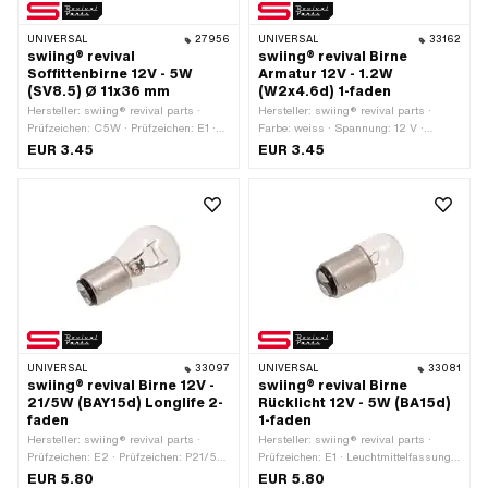
UNIVERSAL
27956
UNIVERSAL
33162
swiing® revival
swiing® revival Birne
Soffittenbirne 12V - 5W
Armatur 12V - 1.2W
(SV8.5) Ø 11x36 mm
(W2x4.6d) 1-faden
Hersteller: swiing® revival parts ·
Hersteller: swiing® revival parts ·
Prüfzeichen: C5W · Prüfzeichen: E1 ·
Farbe: weiss · Spannung: 12 V ·
Leuchtmittelfassung: Soffittenbirne ·
Leuchtmittelfassung: W2x4.6d ·
EUR 3.45
EUR 3.45
Spannung: 12 V · Leistung: 5 W ·
Leistung: 1 W · Gesamtlänge: 18 mm ·
Farbe: weiss · Gesamtlänge: 38 mm ·
Prüfzeichen: W1 / W2 · Ø Lampenkopf:
Ø Lampenkopf: 11 mm · LED: Nein
5 mm · LED: Nein
UNIVERSAL
33097
UNIVERSAL
33081
swiing® revival Birne 12V -
swiing® revival Birne
21/5W (BAY15d) Longlife 2-
Rücklicht 12V - 5W (BA15d)
faden
1-faden
Hersteller: swiing® revival parts ·
Hersteller: swiing® revival parts ·
Prüfzeichen: E2 · Prüfzeichen: P21/5W
Prüfzeichen: E1 · Leuchtmittelfassung:
· Leuchtmittelfassung: BAY15d ·
BA15d · Spannung: 12 V · Leistung: 5
EUR 5.80
EUR 5.80