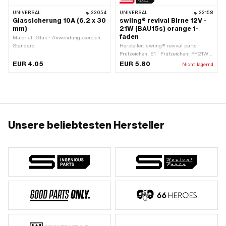
UNIVERSAL
33054
UNIVERSAL
33158
Glassicherung 10A (6.2 x 30
swiing® revival Birne 12V -
mm)
21W (BAU15s) orange 1-
faden
Material: Glas · Anwendungsbereich:
Standard
Hersteller: swiing® revival parts ·
Prüfzeichen: E1 · Prüfzeichen: PY21W ·
Leuchtmittelfassung: BAU15s ·
EUR 4.05
EUR 5.80
Nicht lagernd
Spannung: 12 V · Leistung: 21 W ·
Farbe: orange · Ø Sockel: 15 mm ·
Gesamtlänge: 48 mm · Ø Lampenkopf:
25 mm · LED: Nein
Unsere beliebtesten Hersteller