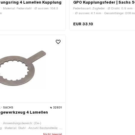
rungsring 4 Lamellen Kupplung
GPO Kupplungsfeder | Sachs 50
 · Material: Federstahl · Ø aussen: 104.3
Federbauart: Zugfeder · Ø Draht: 0.9 mm ·
mm
· Ø aussen: 4.1 mm · Gesamtlänge: 208 mm
Federstahl
EUR 33.10
 · SACHS
32831
gewerkzeug 4 Lamellen
Y · Anwendungsbereich: (De-)
· Material: Stahl · Anzahl Bestandteile: 1
ge: 147 mm · Dicke: 3 mm · Ø innen: 63 -
Nicht lagernd