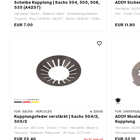
Scheibe Kupplung | Sachs 504, 505, 508,
ADDY Siche
535 (A4257)
Hersteller: ADDY
Hersteller: Sachs · Material: Stahl · Anwendungsbereich:
mm · Dicke: 3 
Original · Pony OEM-Nr.: A4257 · Sachs OEM-Nr.: 0244
157 000
EUR 7.00
EUR 11.80
FÜR:
SACHS · HERCULES
32640
FÜR:
UNIVERSAL
Kupplungsfeder verstärkt | Sachs 504/2,
ADDY Monta
505/2
Kupplung
Ø aussen: 58.5 mm · Dicke: 1.1 mm · Hersteller: Made in
Hersteller: ADD
Germany · Material: Federstahl · Ø innen: 27.5 mm ·
Montagewerkzeug 
Anzahl Federn: 1 Stk. · Anwendungsbereich: Tuning · Sachs
Stk. · Gesamtlän
EUR 22.40
EUR 33.10
Nicht lagernd