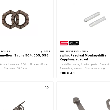
ERCULES
15758
FÜR:
UNIVERSAL · PUCH
mellen | Sachs 504, 505, 535
swiing® revival Montagehilfe
Kupplungsdeckel
Anzahl Lamellen: 2 Stk. · Ø innen: 37 mm ·
Hersteller: swiing® revival parts · Gesamt
m · Ø aussen: 65.6 mm ·
Anwendungsbereich: Spezialwerkzeug
ich: Standard
EUR 6.40