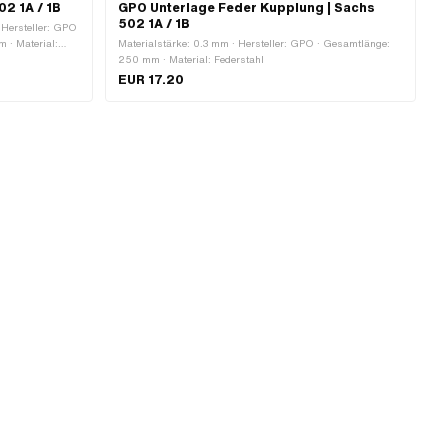
2 1A / 1B
GPO Unterlage Feder Kupplung | Sachs
502 1A / 1B
 Hersteller: GPO
 · Material:
Materialstärke: 0.3 mm · Hersteller: GPO · Gesamtlänge:
250 mm · Material: Federstahl
EUR 17.20