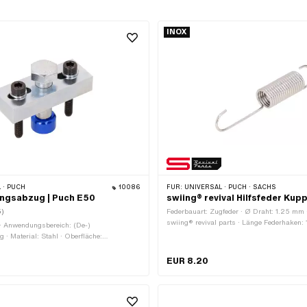
INOX
 · PUCH
10086
FÜR:
UNIVERSAL · PUCH · SACHS
ngsabzug | Puch E50
swiing® revival Hilfsfeder Kup
5)
Federbauart: Zugfeder · Ø Draht: 1.25 mm ·
swiing® revival parts · Länge Federhaken:
 · Anwendungsbereich: (De-)
Federhaken: 29 mm · Material: Chromstah
· Material: Stahl · Oberfläche:
(umgangssprachlich bekannt als Nirosta) ·
· Gesamtlänge: 60 mm · Ø aussen: 10.5 m
EUR 8.20
mm