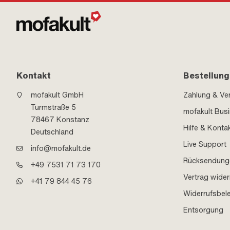
Kontakt
Bestellung
mofakult GmbH
Zahlung & Ve
Turmstraße 5
mofakult Bus
78467 Konstanz
Hilfe & Konta
Deutschland
Live Support
info@mofakult.de
Rücksendung
+49 7531 71 73 170
Vertrag wider
+41 79 844 45 76
Widerrufsbel
Entsorgung