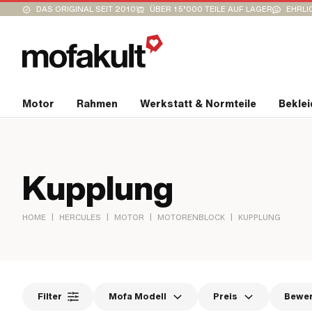
DAS ORIGINAL SEIT 2010
ÜBER 15’000 TEILE AUF LAGER
EHRLI
Motor
Rahmen
Werkstatt & Normteile
Bekle
Kupplung
|
|
|
|
HOME
HERCULES
MOTOR
MOTORENBLOCK
KUPPLUNG
Filter
Mofa Modell
Preis
Bewe