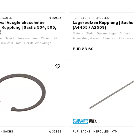
ERCULES
22535
FÜR:
SACHS · HERCULES
ival Ausgleichsscheibe
Lagerbolzen Kupplung | Sachs
 Kupplung | Sachs 504, 505,
(A4455 / A2509)
)
Material: Stahl · Gesamtlänge: 110 mm ·
m · Nenndurchmesser innen: 25 mm · Ø
Anwendungsbereich: Standard · Ø aussen
Dicke: 0.8 mm · Hersteller: swiing®
aussen: 10 mm · Sachs OEM-Nr.: A2509 
aterial: Stahl · Oberfläche: blank / geölt ·
Nr.: A4455
EUR 23.60
A4252
 · SACHS
32832
FÜR:
SACHS · HERCULES · KTM