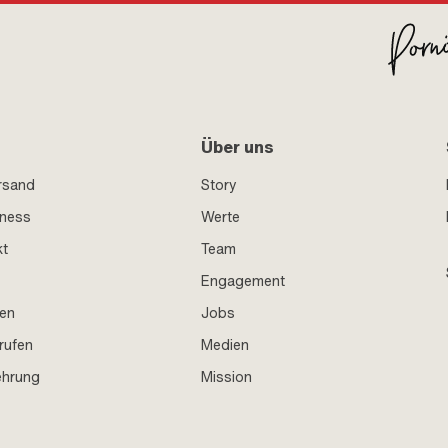
Über uns
rsand
Story
iness
Werte
kt
Team
Engagement
en
Jobs
rufen
Medien
ehrung
Mission