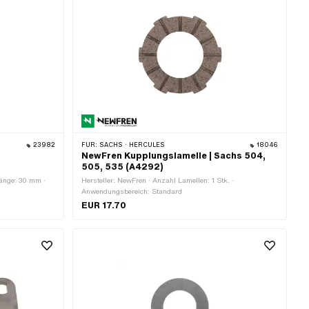
23982
FÜR:
SACHS · HERCULES
18046
NewFren Kupplungslamelle | Sachs 504,
505, 535 (A4292)
länge: 30 mm ·
Hersteller: NewFren · Anzahl Lamellen: 1 Stk. ·
Anwendungsbereich: Standard
EUR 17.70