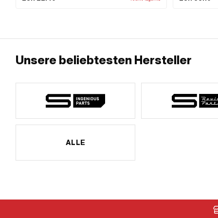
OEM-Nr.: 0239 142 000
68.3 mm · Ø au
Unsere beliebtesten Hersteller
ALLE