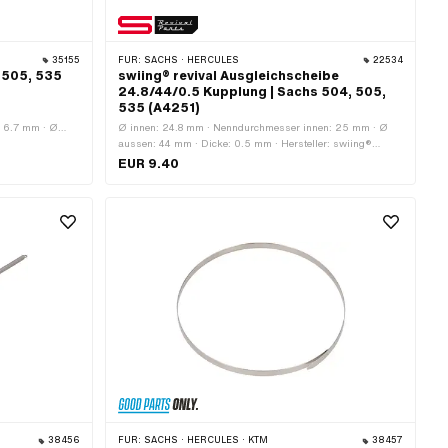
35155
FÜR:
SACHS · HERCULES
22534
 505, 535
swiing® revival Ausgleichscheibe
24.8/44/0.5 Kupplung | Sachs 504, 505,
535 (A4251)
: 6.7 mm · Ø
Ø innen: 24.8 mm · Nenndurchmesser innen: 25 mm · Ø
· Sachs OEM-
aussen: 44 mm · Dicke: 0.5 mm · Hersteller: swiing®
revival parts · Material: Stahl · Oberfläche: blank / geölt ·
EUR 9.40
Pony OEM-Nr.: A4251 · Sachs OEM-Nr.: 0244 154 000
38456
FÜR:
SACHS · HERCULES · KTM
38457