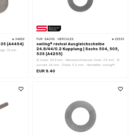
34952
FÜR:
SACHS · HERCULES
22533
535 (A4454)
swiing® revival Ausgleichscheibe
24.8/44/0.2 Kupplung | Sachs 504, 505,
änge: 73 mm ·
535 (A4255)
Ø innen: 24.8 mm · Nenndurchmesser innen: 25 mm · Ø
aussen: 44 mm · Dicke: 0.2 mm · Hersteller: swiing®
revival parts · Material: Stahl · Oberfläche: blank / geölt ·
EUR 9.40
Pony OEM-Nr.: A4255 · Sachs OEM-Nr.: 0244 154 004