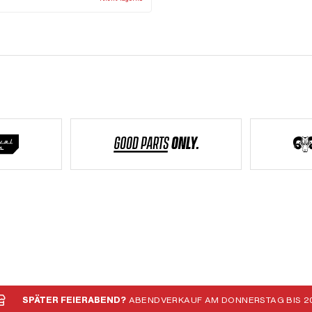
ssen: 96 mm
SPÄTER FEIERABEND?
ABENDVERKAUF AM DONNERSTAG BIS 20