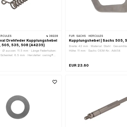
ERCULES
38228
FÜR:
SACHS · HERCULES
ival Drehfeder Kupplungshebel
Kupplungshebel | Sachs 505, 
, 505, 535, 508 (A4235)
Breite: 42 mm · Material: Stahl · Gesamtl
 · Ø aussen: 11.5 mm · Länge Federhaken:
Höhe: 11 mm · Sachs OEM-Nr.: A4454
Schenkel: 6.5 mm · Hersteller: swiing®
aterial: Federstahl · Ø innen: 8.1 mm ·
4.5 mm · Hercules OEM-Nr.: S00 0239 136
EUR 23.60
-Nr.: A4235 · Sachs OEM-Nr.: 0239 136