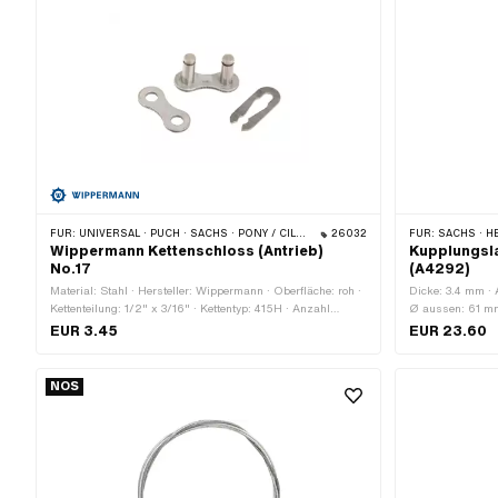
FÜR:
UNIVERSAL · PUCH · SACHS · PONY / CILO (BETA 521 & 512) · ZÜNDAPP BELMONDO · TOMOS · BYE BIKE
26032
FÜR:
SACHS · H
Wippermann Kettenschloss (Antrieb)
Kupplungsla
No.17
(A4292)
Material: Stahl · Hersteller: Wippermann · Oberfläche: roh ·
Dicke: 3.4 mm · 
Kettenteilung: 1/2" x 3/16" · Kettentyp: 415H · Anzahl
Ø aussen: 61 m
Kettenglieder: 1 Stk. · Kettenschloss-Art: Federverschluss ·
Anwendungsbere
EUR 3.45
EUR 23.60
Ø Stift: 4.07 mm
NOS