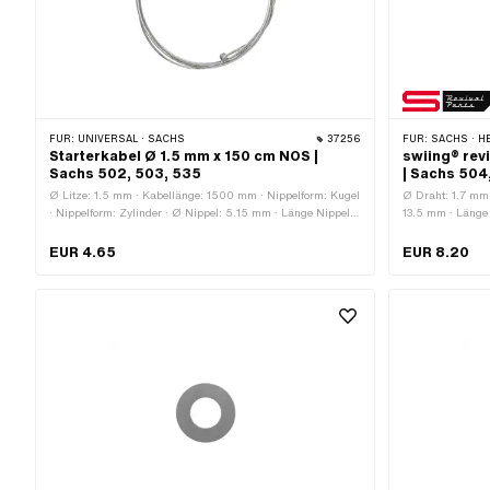
FÜR:
UNIVERSAL · SACHS
37256
FÜR:
SACHS · H
Starterkabel Ø 1.5 mm x 150 cm NOS |
swiing® rev
Sachs 502, 503, 535
| Sachs 504
Ø Litze: 1.5 mm · Kabellänge: 1500 mm · Nippelform: Kugel
Ø Draht: 1.7 mm
· Nippelform: Zylinder · Ø Nippel: 5.15 mm · Länge Nippel:
13.5 mm · Länge 
15.15 mm · Anzahl Bestandteile: 1 Stk. · Material: Stahl ·
revival parts · M
Oberfläche: verzinkt (blau) · Anwendungsbereich: Standard
Gesamtlänge: 3
EUR 4.65
EUR 8.20
· Pony OEM-Nr.: P0925
200 · Pony OEM
200