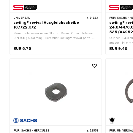
UNIVERSAL
31323
FÜR:
SACHS · H
swiing® revival Ausgleichscheibe
swiing® rev
10.1/22.3/2
24.8/44/0.8
535 (A4252
Nenndurchmesser innen: 11 mm · Dicke: 2 mm · Toleranz:
DIN 988 (-0.03 mm) · Hersteller: swiing® revival parts ·
Ø innen: 24.8 m
Material: Federstahl · Oberfläche: gehärtet · Ø innen: 10.1
aussen: 44 mm · 
mm · Ø aussen: 22.3 mm
revival parts · M
EUR 6.75
EUR 9.40
Pony OEM-Nr.: 
FÜR:
SACHS · HERCULES
22551
FÜR:
UNIVERSAL