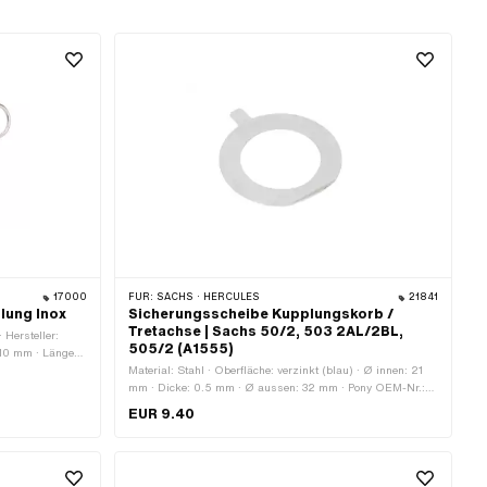
17000
FÜR:
SACHS · HERCULES
21841
plung Inox
Sicherungsscheibe Kupplungskorb /
Tretachse | Sachs 50/2, 503 2AL/2BL,
 Hersteller:
505/2 (A1555)
 10 mm · Länge
l
Material: Stahl · Oberfläche: verzinkt (blau) · Ø innen: 21
 Oberfläche: roh
mm · Dicke: 0.5 mm · Ø aussen: 32 mm · Pony OEM-Nr.:
m · Ø innen: 8
A1555 · Sachs OEM-Nr.: 0244 052 000
EUR 9.40