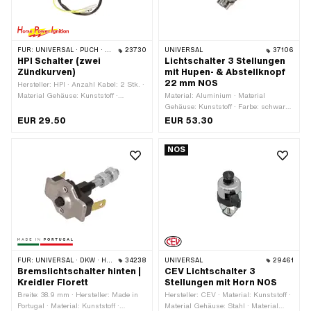
FÜR:
UNIVERSAL · PUCH · SACHS · PONY / CILO (BETA 521 & 512) · PIAGGIO · ZÜNDAPP BELMONDO
23730
UNIVERSAL
37106
HPI Schalter (zwei
Lichtschalter 3 Stellungen
Zündkurven)
mit Hupen- & Abstellknopf
22 mm NOS
Hersteller: HPI · Anzahl Kabel: 2 Stk. ·
Material Gehäuse: Kunststoff ·
Material: Aluminium · Material
Material: Kunststoff · Material
Gehäuse: Kunststoff · Farbe: schwarz
Unterbau: Stahl · Farbe: rot ·
· Anzahl Stellungen: 3 Stk. · Ø Lenker:
EUR 29.50
EUR 53.30
Funktionen: Licht aus · Funktionen:
22 mm
Licht ein · Anzahl Stellungen: 2 Stk. ·
NOS
Kabellänge: 500 mm · Ø Lenker: 22
mm
FÜR:
UNIVERSAL · DKW · HERCULES · KREIDLER · ZÜNDAPP
34238
UNIVERSAL
29461
Bremslichtschalter hinten |
CEV Lichtschalter 3
Kreidler Florett
Stellungen mit Horn NOS
Breite: 38.9 mm · Hersteller: Made in
Hersteller: CEV · Material: Kunststoff ·
Portugal · Material: Kunststoff ·
Material Gehäuse: Stahl · Material