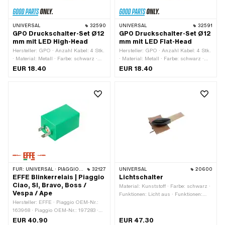
UNIVERSAL
32590
UNIVERSAL
32591
GPO Druckschalter-Set Ø12
GPO Druckschalter-Set Ø12
mm mit LED High-Head
mm mit LED Flat-Head
Hersteller: GPO · Anzahl Kabel: 4 Stk.
Hersteller: GPO · Anzahl Kabel: 4 Stk.
· Material: Metall · Farbe: schwarz ·
· Material: Metall · Farbe: schwarz ·
Gesamtlänge: 27 mm · Gewindeart:
Gesamtlänge: 25.6 mm · Gewindeart:
EUR 18.40
EUR 18.40
MF12x0.75 (Feingewinde) · Anzahl
MF12x0.75 (Feingewinde) · Anzahl
Stellungen: 2 Stk. · Ø
Stellungen: 2 Stk. · Ø
Befestigungsloch: 12 mm
Befestigungsloch: 12 mm
FÜR:
UNIVERSAL · PIAGGIO · VESPA
32127
UNIVERSAL
20600
EFFE Blinkerrelais | Piaggio
Lichtschalter
Ciao, SI, Bravo, Boss /
Material: Kunststoff · Farbe: schwarz ·
Vespa / Ape
Funktionen: Licht aus · Funktionen:
Hersteller: EFFE · Piaggio OEM-Nr.:
Licht ein · Anzahl Stellungen: 2 Stk.
163968 · Piaggio OEM-Nr.: 197283 ·
Piaggio OEM-Nr.: 213594 · Piaggio
EUR 40.90
EUR 47.30