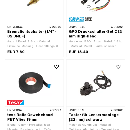
UNIVERSAL
23240
UNIVERSAL
32592
Bremslichtschalter (1/4" -
GPO Druckschalter-Set Ø12
32 UNEF)
mm High-Head
Anzahl Kabel: 2 Stk. · Material
Hersteller: GPO · Anzahl Kabel: 4 Stk.
Gehäuse: Messing · Gesamtlänge: 36
· Material: Metall · Farbe: schwarz ·
mm · Gewindeart: MF6x0.75
Gesamtlänge: 27 mm · Gewindeart:
EUR 7.60
EUR 18.40
(Feingewinde) · Anzahl Stellungen: 2
MF12x0.75 (Feingewinde) · Anzahl
Stk.
Stellungen: 2 Stk. · Ø
Befestigungsloch: 12 mm
UNIVERSAL
27744
UNIVERSAL
36362
tesa Rolle Gewebeband
Taster für Lenkermontage
PET Vlies 19 mm
(22 mm) schwarz
Breite: 19 mm · Hersteller: tesa ·
Material: Aluminium · Material
Material: Polyvinylchlorid (PVC) ·
Gehäuse: Aluminium · Gesamtlänge: