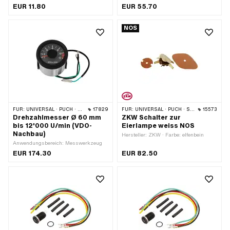
Material: Stahl · Material Unterbau:
Unterbau: Stahl · Oberfläche:
EUR 11.80
EUR 55.70
Stahl · Funktionen: Licht ein ·
verchromt · Farbe: Chrom · Funktionen:
Gesamtlänge: 60.7 mm · Gewindeart:
Abblendlicht · Funktionen: Fernlicht
NOS
M6x1 (Standardgewinde) · Anzahl
(Scheinwerfer) · Funktionen: Hupe ·
Stellungen: 2 Stk. · Höhe: 27.5 mm
Funktionen: Licht aus · Funktionen:
Motor-Stopp · Anzahl Stellungen: 3
Stk. · Ø Lenker: 22 mm
FÜR:
UNIVERSAL · PUCH · SACHS
17829
FÜR:
UNIVERSAL · PUCH · SACHS
15573
Drehzahlmesser Ø 60 mm
ZKW Schalter zur
bis 12'000 U/min (VDO-
Eierlampe weiss NOS
Nachbau)
Hersteller: ZKW · Farbe: elfenbein
Anwendungsbereich: Messwerkzeug
EUR 174.30
EUR 82.50