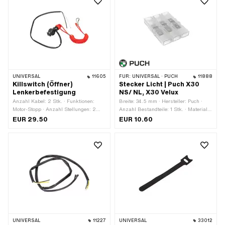
UNIVERSAL
11605
FÜR:
UNIVERSAL · PUCH
11888
Killswitch (Öffner)
Stecker Licht | Puch X30
Lenkerbefestigung
NS/ NL, X30 Velux
Anzahl Kabel: 2 Stk. · Funktionen:
Breite: 34.5 mm · Hersteller: Puch ·
Motor-Stopp · Anzahl Stellungen: 2
Anzahl Bestandteile: 1 Stk. · Material:
Stk. · Ø Lenker: 22 mm
Kunststoff · Material: Stahl · Anzahl
EUR 29.50
EUR 10.60
Anschlüsse: 6 Stk. · Farbe:
transparent · Gesamtlänge: 48.3 mm ·
Höhe: 6.5 mm · Anwendungsbereich:
Werkstattzubehör
UNIVERSAL
11227
UNIVERSAL
33012