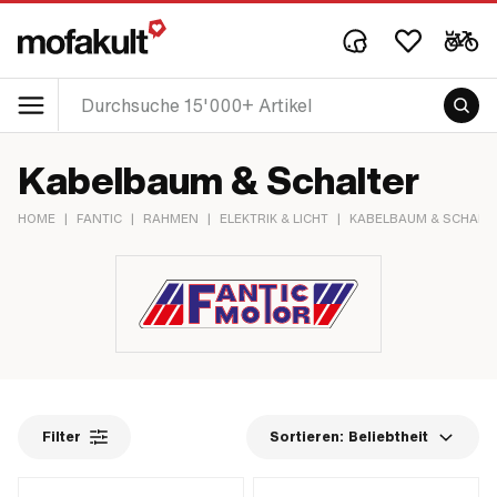
Kabelbaum & Schalter
HOME
|
FANTIC
|
RAHMEN
|
ELEKTRIK & LICHT
|
KABELBAUM & SCHALT
Filter
Sortieren:
Beliebtheit