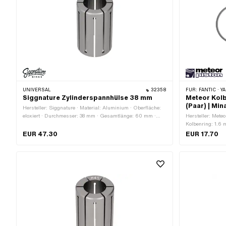
UNIVERSAL
32358
FÜR:
FANTIC · Y
Siggnature Zylinderspannhülse 38 mm
Meteor Kolb
(Paar) | Min
Hersteller: Siggnature · Material: Aluminium · Oberfläche:
eloxiert · Durchmesser: 38 mm · Gesamtlänge: 60 mm ·
Hersteller: Mete
Anwendungsbereich: Spezialwerkzeug
Kolbenring: 1.6 
Kolbenringstoss
EUR 47.30
EUR 17.70