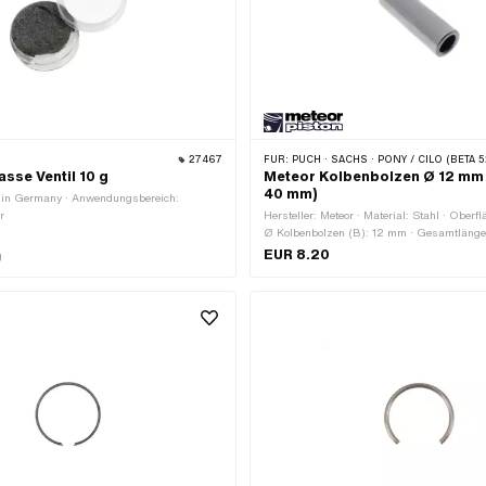
27467
FÜR:
PUCH · SACHS · PONY / CILO (BETA 521 & 512) · PIAGGIO · SOLEX · TOMOS · BYE BIKE · ALPA CHOPPER / TURBO · CILO · DKW · FANTIC · GARELLI · HONDA · HERCULES · ILO / JLO · KREIDLER · MALAGUTI · MBK / MOTOBÉCANE · MIELE · SUZUKI · MONARK
asse Ventil 10 g
Meteor Kolbenbolzen Ø 12 mm (
40 mm)
e in Germany · Anwendungsbereich:
r
Hersteller: Meteor · Material: Stahl · Oberfl
Ø Kolbenbolzen (B): 12 mm · Gesamtlänge
Gesamtlänge: 31.5 mm · Gesamtlänge: 33
EUR 8.20
g
Gesamtlänge: 35.5 mm · Gesamtlänge: 37
Gesamtlänge: 38 mm · Gesamtlänge: 40 
Nr.: A1112 · Sachs OEM-Nr.: 0216 003 10