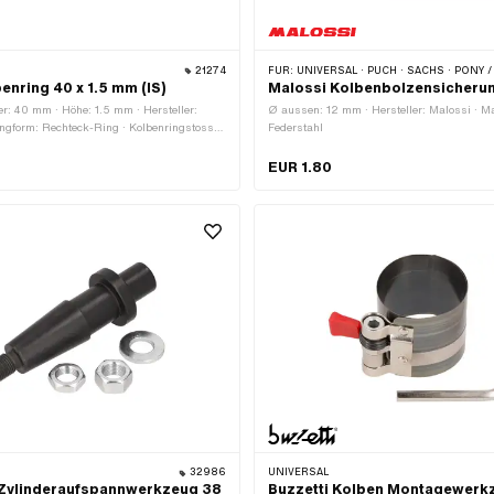
21274
FÜR:
UNIVERSAL · PUCH · SACHS · PONY / CILO (BETA 521 & 512) · PIAGGIO · SOLEX · TOMOS · BYE BIKE · ALPA CHOPPER / TURBO · CILO · DKW · FANTIC · GARELLI · HONDA · HERCULES · ILO / JLO · KREIDLER · MALAGUTI · MBK / MOTOBÉCANE · MIELE · SUZUKI · MON
enring 40 x 1.5 mm (IS)
Malossi Kolbenbolzensicheru
: 40 mm · Höhe: 1.5 mm · Hersteller:
Ø aussen: 12 mm · Hersteller: Malossi · Ma
ingform: Rechteck-Ring · Kolbenringstoss:
Federstahl
IS) · Dicke Kolbenring: 1.65 mm
EUR 1.80
32986
UNIVERSAL
 Zylinderaufspannwerkzeug 38
Buzzetti Kolben Montagewerkz