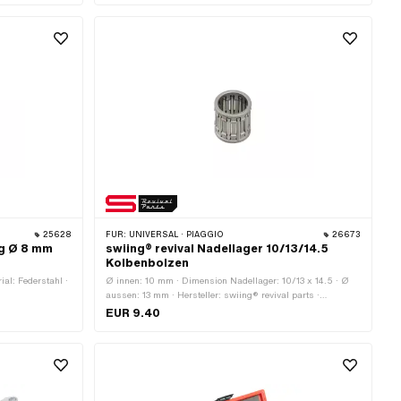
25628
FÜR:
UNIVERSAL · PIAGGIO
26673
g Ø 8 mm
swiing® revival Nadellager 10/13/14.5
Kolbenbolzen
ial: Federstahl ·
Ø innen: 10 mm · Dimension Nadellager: 10/13 x 14.5 · Ø
aussen: 13 mm · Hersteller: swiing® revival parts ·
Lagerkäfig: Stahlblechkäfig · Breite: 14.5 mm · Lagerart:
EUR 9.40
Nadellagerkranz