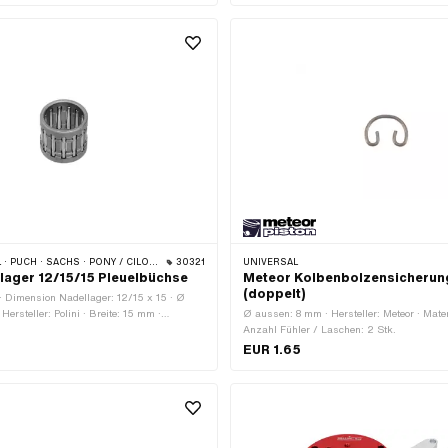
HS · PONY / CILO (BETA 521 & 512) · PIAGGIO · SOLEX · TOMOS
30321
UNIVERSAL
llager 12/15/15 Pleuelbüchse
Meteor Kolbenbolzensicherun
(doppelt)
· Dimension Nadellager: 12/15 x 15 · Ø
ersteller: Polini · Breite: 15 mm ·
Ø aussen: 8 mm · Hersteller: Meteor · Mater
lagerkranz
Anzahl Fühler / Laschen: 2 Stk.
EUR 1.65