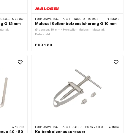
ARK · PEUGEOT · VICTORIA · YAMAHA
23457
FÜR:
UNIVERSAL · PUCH · PIAGGIO · TOMOS
23456
ng Ø 12 mm
Malossi Kolbenbolzensicherung Ø 10 mm
terial:
Ø aussen: 10 mm · Hersteller: Malossi · Material:
Federstahl
EUR 1.80
19019
FÜR:
UNIVERSAL · PUCH · SACHS · PONY / CILO (BETA 521 & 512) · ZÜNDAPP BELMONDO · SOLEX · TOMOS · BYE BIKE · ALPA CHOPPER / TURBO · CILO · DKW · FANTIC · GARELLI · HONDA · HERCULES · ILO / JLO · KREIDLER · MALAGUTI · MBK / MOTOBÉCANE · MIELE · SUZUKI · MONARK · PEUGEOT · VICTORIA · YAMAHA · ZÜNDAPP · FRANCO MORINI
11362
eug 40 - 80
Kolbenbolzenauspresser