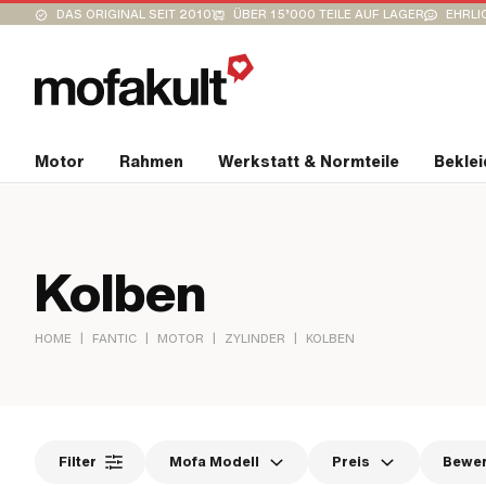
DAS ORIGINAL SEIT 2010
ÜBER 15’000 TEILE AUF LAGER
EHRLI
Motor
Rahmen
Werkstatt & Normteile
Bekle
Kolben
|
|
|
|
HOME
FANTIC
MOTOR
ZYLINDER
KOLBEN
Filter
Mofa Modell
Preis
Bewe