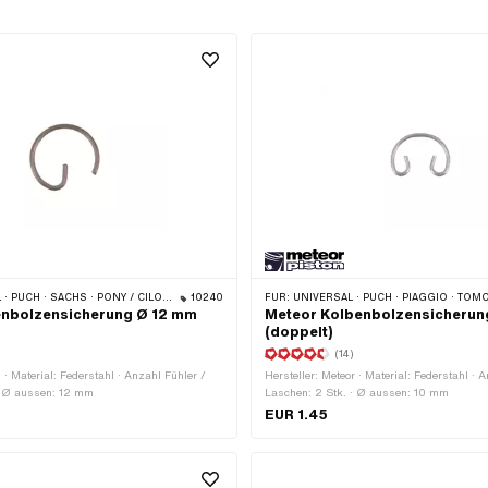
 TOMOS · BYE BIKE · ALPA CHOPPER / TURBO · CILO · DKW · FANTIC · GARELLI · HONDA · HERCULES · ILO / JLO · KREIDLER · MALAGUTI · MBK / MOTOBÉCANE · MIELE · SUZUKI · MONARK · PEUGEOT · VICTORIA · YAMAHA
10240
FÜR:
UNIVERSAL · PUCH · PIAGGIO · TOM
benbolzensicherung Ø 12 mm
Meteor Kolbenbolzensicherun
(doppelt)
(14)
l · Material: Federstahl · Anzahl Fühler /
Hersteller: Meteor · Material: Federstahl · 
 · Ø aussen: 12 mm
Laschen: 2 Stk. · Ø aussen: 10 mm
EUR 1.45