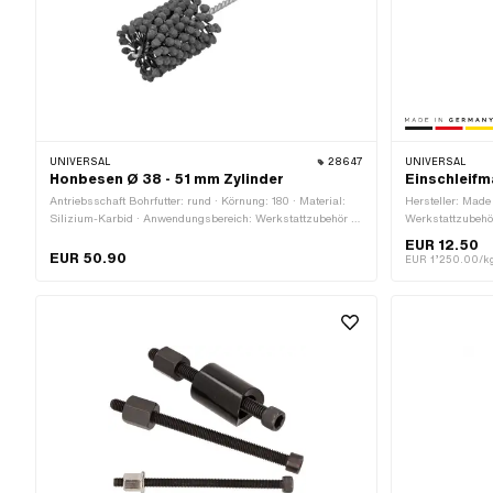
UNIVERSAL
28647
UNIVERSAL
Honbesen Ø 38 - 51 mm Zylinder
Einschleifm
Antriebsschaft Bohrfutter: rund · Körnung: 180 · Material:
Hersteller: Mad
Silizium-Karbid · Anwendungsbereich: Werkstattzubehör ·
Werkstattzubehö
Durchmesser: 38 - 51 mm · Anzahl Bestandteile: 1 Stk.
EUR 12.50
EUR 50.90
EUR 1’250.00/k