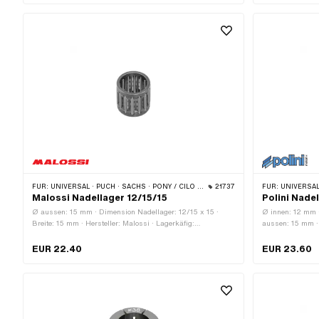
(Feingewinde)
FÜR:
UNIVERSAL · PUCH · SACHS · PONY / CILO (BETA 521 & 512) · PIAGGIO · SOLEX · TOMOS · BYE BIKE · ALPA CHOPPER / TURBO · CILO · DKW · FANTIC · GARELLI · HONDA · ILO / JLO · KREIDLER · MALAGUTI · MBK / MOTOBÉCANE · MIELE · MONARK · PEUGEOT · VICTORIA · YAMAHA
21737
FÜR:
UNIVERSAL · PUCH · SAC
Malossi Nadellager 12/15/15
Polini Nade
Ø aussen: 15 mm · Dimension Nadellager: 12/15 x 15 ·
Ø innen: 12 mm 
Breite: 15 mm · Hersteller: Malossi · Lagerkäfig:
aussen: 15 mm · H
Stahlblechkäfig · Lagerart: Nadellagerkranz · Ø innen: 12
Lagerart: Nadel
mm
EUR 22.40
EUR 23.60