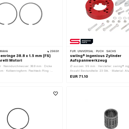
AMAHA
29691
FÜR:
UNIVERSAL · PUCH · SACHS
enringe 38.8 x 1.5 mm (FS)
swiing® ingenious Zylinder
arelli Motori
Aufspannwerkzeug
or · Nenndurchmesser: 38.8 mm · Dicke
Ø aussen: 99 mm · Hersteller: swiing® ing
mm · Kolbenringform: Rechteck-Ring ·
Anzahl Bestandteile: 23 Stk. · Material: A
: Flankensicherung (FS) · Höhe: 1.5 mm
Material: Stahl · Oberfläche: eloxiert · Ober
EUR 71.10
(blau) · Ø innen: 51.6 mm · Höhe: 22 mm