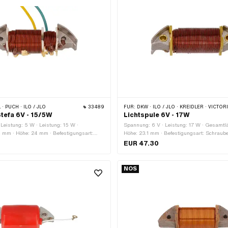
· PUCH · ILO / JLO
33489
FÜR:
DKW · ILO / JLO · KREIDLER · VICTORIA · Z
Stefa 6V - 15/5W
Lichtspule 6V - 17W
Leistung: 5 W · Leistung: 15 W ·
Spannung: 6 V · Leistung: 17 W · Gesamtl
 mm · Höhe: 24 mm · Befestigungsart:
Höhe: 23.1 mm · Befestigungsart: Schraub
ahl Befestigungspunkte: 2 Stk. · Ø
Befestigungspunkte: 2 Stk. · Ø Befestigun
EUR 47.30
h: 4.2 mm · Lochabstand: 52 mm
Lochabstand: 54 mm · Anwendungsbereich:
Anwendungsbereich: Standard
NOS