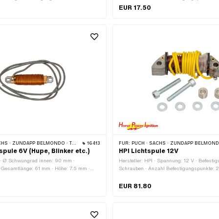
ungspunkte: 2 Stk. · Anwendungsbereich:
Befestigungsloch: 6.4 mm · Lochabstand: 
EUR 17.50
ndungsbereich: Performance ·
Lochabstand: 55 mm
ch: Racing · Anwendungsbereich: Tuning
ELMONDO · TOMOS · DKW · HERCULES · KREIDLER · ZÜNDAPP · KTM · RIXE
16413
FÜR:
PUCH · SACHS · ZÜNDAPP BELMONDO · TOMOS · DKW · HERCULES · KREIDLER · ZÜNDAPP · 
pule 6V (Hupe, Blinker etc.)
HPI Lichtspule 12V
 · Ø Schwungrad innen: 90 mm ·
Hersteller: HPI · Spannung: 12 V · Befestig
 Gesamtlänge: 61 mm · Höhe: 7.5 mm ·
Schrauben · Anzahl Befestigungspunkte: 2 
: Schrauben · Anzahl Befestigungspunkte:
Lochabstand: 49 mm · Anwendungsbereich
stigungsloch: 4.6 mm · Lochabstand: 54
Anwendungsbereich: Performance · Anwen
EUR 81.80
sbereich: Standard
Racing · Anwendungsbereich: Tuning