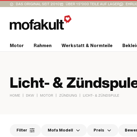
DAS ORIGINAL SEIT 2010
ÜBER 15’000 TEILE AUF LAGER
EHRLI
Motor
Rahmen
Werkstatt & Normteile
Bekle
Licht- & Zündspul
|
|
|
|
HOME
DKW
MOTOR
ZÜNDUNG
LICHT- & ZÜNDSPULE
Filter
Mofa Modell
Preis
Bewe