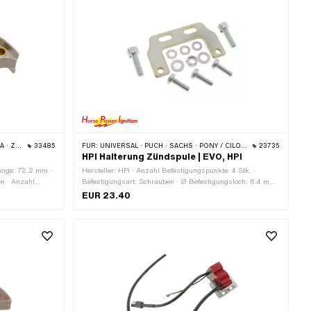
ÜNDAPP
33485
FÜR:
UNIVERSAL · PUCH · SACHS · PONY / CILO (BETA 521 & 512) · ZÜNDAPP BELMONDO
23735
HPI Halterung Zündspule | EVO, HPI
änge: 72.2 mm ·
Hersteller: HPI · Anzahl Befestigungspunkte: 4 Stk. ·
en · Anzahl
Befestigungsart: Schrauben · Ø Befestigungsloch: 6.4 mm
gsloch: 4.4 mm ·
· Lochabstand: 15 mm · Lochabstand: 35 mm
EUR 23.40
 Original ·