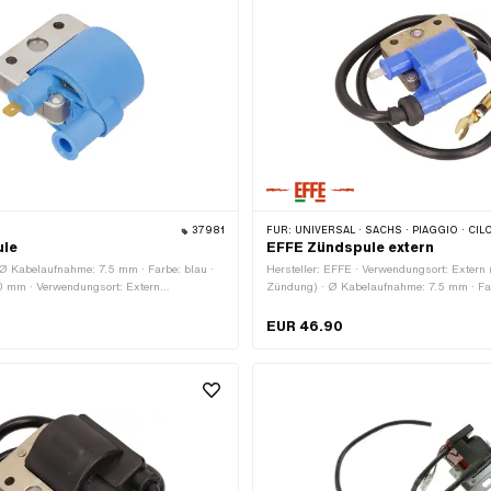
· Alternative Ausf. der Sachs OEM-Nr.:
Alternative Ausf. der Sachs OEM-Nr.:
 Sachs OEM-Nr.: 0265 132 100 · Sachs
 203 001
37981
FÜR:
UNIVERSAL · SACHS · PIAGGIO · CILO · P
ule
EFFE Zündspule extern
· Ø Kabelaufnahme: 7.5 mm · Farbe: blau ·
Hersteller: EFFE · Verwendungsort: Extern
 mm · Verwendungsort: Extern
Zündung) · Ø Kabelaufnahme: 7.5 mm · Far
 Zündung) · Höhe: 40 mm ·
Befestigungsloch: 5.2 mm · Lochabstand: 
: Schrauben & Muttern · Anzahl
Befestigungsart: Schrauben · Anzahl Befe
EUR 46.90
te: 2 Stk. · Ø Befestigungsloch: 5.2 mm ·
2 Stk.
 mm · Anwendungsbereich: Standard ·
: 244114