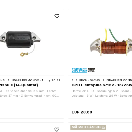
ELMONDO · TOMOS · DKW · HERCULES · KREIDLER · ZÜNDAPP · KTM · RIXE
20162
FÜR:
PUCH · SACHS · ZÜNDAPP BELMONDO · TOMOS · DKW · HERCULES · KREIDLER · ZÜNDAPP · 
spule (1A-Qualität)
GPO Lichtspule 6/12V - 15/25
ATI · Ø Kabelaufnahme: 5.9 mm · Farbe:
Hersteller: GPO · Spannung: 6 V · Spannun
länge: 37 mm · Ø Schwungrad innen: 90
Leistung: 15 W · Leistung: 25 W · Befestig
ort: Intern (in der Zündung) · Höhe: 17
Schrauben · Gesamtlänge: 76.5 mm · Ø 
ge: 76.5 mm · Anwendungsbereich:
innen: 90 mm · Lochabstand: 55 mm · An
ndungsbereich: Standard · Anzahl
Befestigungspunkte: 2 Stk. · Höhe: 22 mm
EUR 23.60
te: 2 Stk. · Befestigungsart: Schrauben ·
Befestigungsloch: 4.7 mm · Anwendungsbe
och: 4.6 mm · Lochabstand: 54 mm · Pony
· Alternative Ausf. der Pony OEM-Nr.: A2110
 Alternative Ausf. der Pony OEM-Nr.:
Ausf. der Sachs OEM-Nr.: 0265 113 004
MÄSSIG LÄSSIG
ive Ausf. der Pony OEM-Nr.: A2118 · Pony