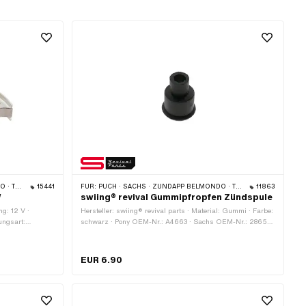
KTM · RIXE
15441
FÜR:
PUCH · SACHS · ZÜNDAPP BELMONDO · TOMOS · DKW · HERCULES · KREIDLER · ZÜNDAPP · KTM · RIXE
11863
W
swiing® revival Gummipfropfen Zündspule
g: 12 V ·
Hersteller: swiing® revival parts · Material: Gummi · Farbe:
ungsart:
schwarz · Pony OEM-Nr.: A4663 · Sachs OEM-Nr.: 2865
Schwungrad
003 000
zahl
 · Ø
EUR 6.90
reich: Standard
 · Alternative