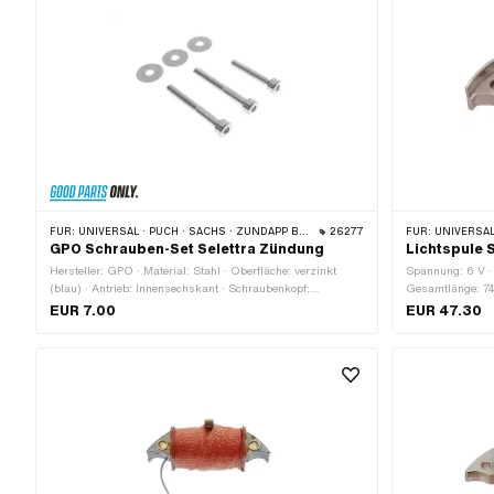
FÜR:
UNIVERSAL · PUCH · SACHS · ZÜNDAPP BELMONDO
26277
FÜR:
UNIVERSAL 
GPO Schrauben-Set Selettra Zündung
Lichtspule 
Hersteller: GPO · Material: Stahl · Oberfläche: verzinkt
Spannung: 6 V · 
(blau) · Antrieb: Innensechskant · Schraubenkopf:
Gesamtlänge: 74
Zylinderkopf · Anzahl Bestandteile: 6 Stk.
Schrauben · Anz
EUR 7.00
EUR 47.30
Befestigungsloc