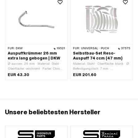
FÜR:
DKW
19521
FÜR:
UNIVERSAL · PUCH
37575
Auspuffkrümmer 26 mm
Selbstbau-Set Reso-
extra lang gebogen | DKW
Auspuff 74 ccm (47 mm)
Ø aussen: 26 mm · Material: Stahl ·
Material: Stahl · Oberfläche: blank · Ø
Oberfläche: verchromt · Farbe: Chrom ·
Befestigungsloch: 7 mm ·
Ø Anschluss aussen: 23.4 mm ·
Lochabstand: 43 mm
EUR 43.30
EUR 201.60
Gesamtlänge: 500 mm ·
Befestigungsart: Bride
Unsere beliebtesten Hersteller