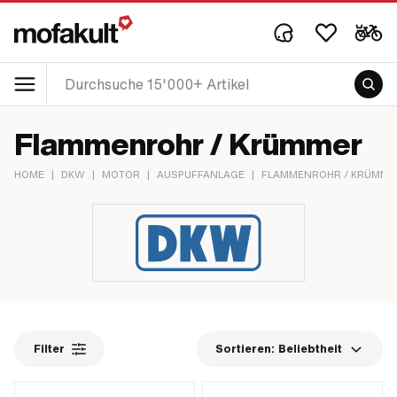
Flammenrohr / Krümmer
HOME
|
DKW
|
MOTOR
|
AUSPUFFANLAGE
|
FLAMMENROHR / KRÜMME
Filter
Sortieren:
Beliebtheit