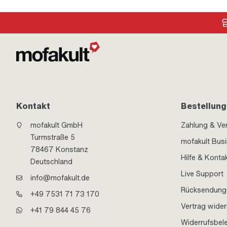
Kontakt
Bestellung
mofakult GmbH
Zahlung & Ve
Turmstraße 5
mofakult Bus
78467 Konstanz
Hilfe & Konta
Deutschland
Live Support
info@mofakult.de
Rücksendung
+49 7531 71 73 170
Vertrag wider
+41 79 844 45 76
Widerrufsbel