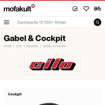
Gabel & Cockpit
HOME
|
CILO
|
RAHMEN
|
GABEL & COCKPIT
Cockpit