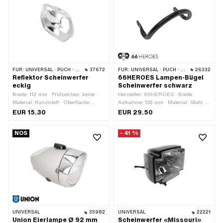
Batteriebetrieben: Nein · Anzahl
Befestigungspunkte: 1 Stk. · Tiefe: 90
mm · Anwendungsbereich: Tuning
FÜR:
UNIVERSAL · PUCH · SACHS
37672
FÜR:
UNIVERSAL · PUCH · SACHS
26332
Reflektor Scheinwerfer
66HEROES Lampen-Bügel
eckig
Scheinwerfer schwarz
Breite: 112 mm · Prüfzeichen: keine ·
Hersteller: 66HEROES · Breite
Material: Kunststoff · Oberfläche:
Aufnahme: 136 mm · Material: Stahl ·
verchromt · Farbe: Chrom · Höhe: 75
Oberfläche: lackiert · Farbe: schwarz ·
EUR 15.30
EUR 29.50
mm · Tiefe: 43 mm
Ø Anschluss aussen: 6.5 mm ·
Befestigungsart: Schrauben · Anzahl
NOS
- 41 %
Befestigungspunkte: 2 Stk.
UNIVERSAL
35982
UNIVERSAL
22221
Union Eierlampe Ø 92 mm
Scheinwerfer «Missouri»