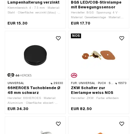
Lampenhalterung verzinkt
BGS LED/COB-Stirnlampe
mit Bewegungssensor
Klemmbereich: 4 - 7.5 mm · Material:
Stahl · Oberfläche: verzinkt (blau) ·
Hersteller: BGS · Spannung: 4 V ·
Farbe: silber · Gesamtlänge: 101 mm ·
Material: Gewebeeinlage · Material:
Ø Befestigungsloch: 25.5 mm
Gummi · Farbe: schwarz · Kabellänge:
EUR 15.30
EUR 17.70
500 mm · Anwendungsbereich:
Elektrowerkzeug ·
NOS
Anwendungsbereich: Strasseneinsatz
· Anwendungsbereich:
Werkstattzubehör
UNIVERSAL
29330
FÜR:
UNIVERSAL · PUCH · SACHS
15573
66HEROES Tachoblende Ø
ZKW Schalter zur
48 mm schwarz
Eierlampe weiss NOS
Hersteller: 66HEROES · Material:
Hersteller: ZKW · Farbe: elfenbein
Aluminium · Oberfläche: eloxiert ·
Farbe: schwarz · Ø Befestigungsloch:
EUR 34.30
EUR 82.50
48 mm