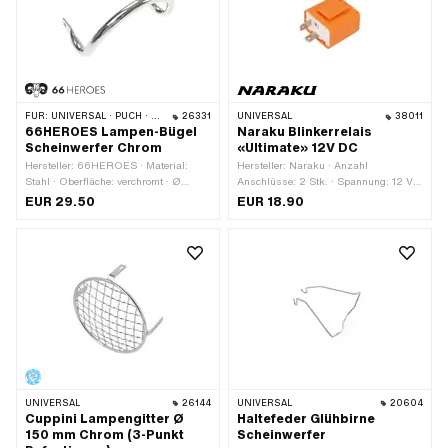
FÜR:
UNIVERSAL · PUCH · SACHS
26331
UNIVERSAL
38011
66HEROES Lampen-Bügel
Naraku Blinkerrelais
Scheinwerfer Chrom
«Ultimate» 12V DC
Hersteller: 66HEROES · Material:
Hersteller: Naraku · Anzahl
Stahl · Oberfläche: verchromt · Ø
Anschlüsse: 2 Stk. · Spannung: 12 V ·
Anschluss aussen: 6.5 mm · Breite
Gesamtlänge: 34.6 mm ·
EUR 29.50
EUR 18.90
Aufnahme: 136 mm · Anzahl
Gesamtlänge: 45.7 mm · Breite: 35.2
Befestigungspunkte: 2 Stk. ·
mm · Höhe: 26.6 mm · Anzahl
Befestigungsart: Schrauben
Befestigungspunkte: 1 Stk. ·
Befestigungsart: Steckverbindung
geklemmt
UNIVERSAL
26144
UNIVERSAL
20604
Cuppini Lampengitter Ø
Haltefeder Glühbirne
150 mm Chrom (3-Punkt
Scheinwerfer