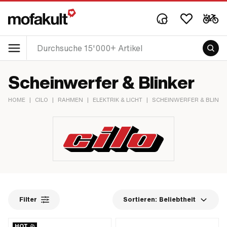
Scheinwerfer & Blinker
HOME
|
CILO
|
RAHMEN
|
ELEKTRIK & LICHT
|
SCHEINWERFER & BLINKE
Filter
Sortieren:
Beliebtheit
HOT