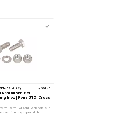
ETA 521 & 512)
36248
al Schrauben-Set
ng Inox | Pony GTX, Cross
revival parts · Anzahl Bestandteile: 6
romstahl (umgangssprachlich
 · Material: Stahl · Oberfläche:
: verzinkt (blau) · Antrieb:
Gewindeart: M6x1