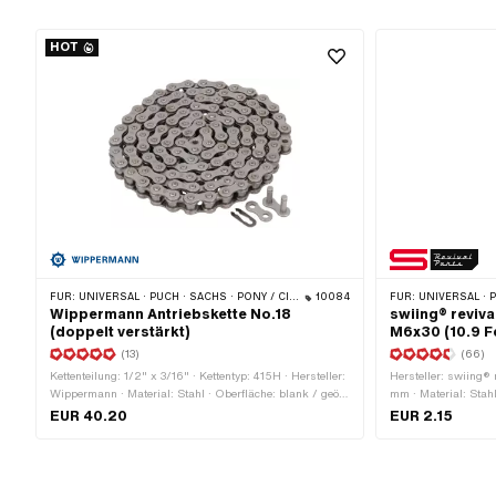
HOT
FÜR:
UNIVERSAL · PUCH · SACHS · PONY / CILO (BETA 521 & 512) · ZÜNDAPP BELMONDO · TOMOS · BYE BIKE · CILO
10084
FÜR:
UNIVERSAL · PUCH · SACHS · PONY / 
Wippermann Antriebskette No.18
swiing® reviva
(doppelt verstärkt)
M6x30 (10.9 Fe
(13)
(66)
Kettenteilung: 1/2" x 3/16" · Kettentyp: 415H · Hersteller:
Hersteller: swiing®
Wippermann · Material: Stahl · Oberfläche: blank / geölt
mm · Material: Stahl
· Anzahl Kettenglieder: 114 Stk. · Farbe: grau ·
Gewindelänge: 12 m
EUR 40.20
EUR 2.15
Abrollumfang: 1448 mm · Kettenschloss-Art:
Nenndurchmesser (G
Federverschluss · Ø Bohrung: 4.2 mm · Ø Stift: 4.15 mm
10.9 · Gewindeart: