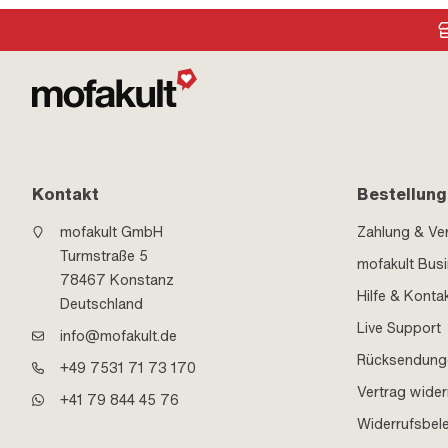
Kontakt
Bestellung
mofakult GmbH
Zahlung & Ve
Turmstraße 5
mofakult Bus
78467 Konstanz
Hilfe & Konta
Deutschland
Live Support
info@mofakult.de
Rücksendung
+49 7531 71 73 170
Vertrag wider
+41 79 844 45 76
Widerrufsbel