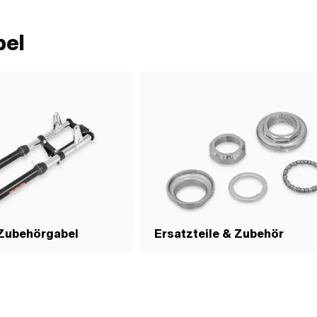
· Schraubenkopf: Sechskant ·
ewinde): 6 mm · Schlüsselweite: 10
: P8201
bel
 Zubehörgabel
Ersatzteile & Zubehör