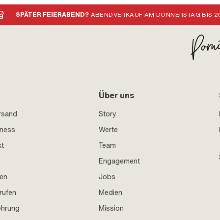
SPÄTER FEIERABEND?
ABENDVERKAUF AM DONNERSTAG BIS 20
Über uns
rsand
Story
iness
Werte
kt
Team
Engagement
en
Jobs
rufen
Medien
ehrung
Mission