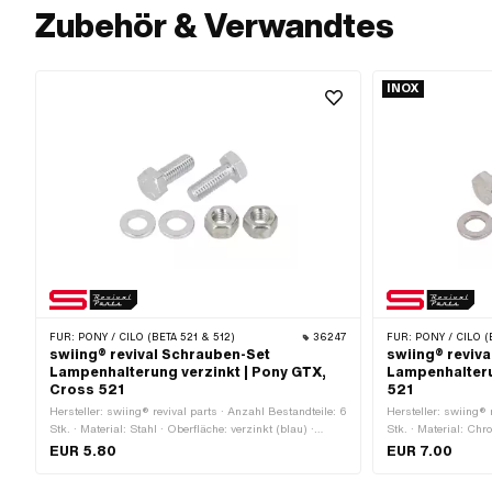
Zubehör & Verwandtes
INOX
FÜR:
PONY / CILO (BETA 521 & 512)
36247
FÜR:
PONY / CILO (B
swiing® revival Schrauben-Set
swiing® reviv
Lampenhalterung verzinkt | Pony GTX,
Lampenhalteru
Cross 521
521
Hersteller: swiing® revival parts · Anzahl Bestandteile: 6
Hersteller: swiing® 
Stk. · Material: Stahl · Oberfläche: verzinkt (blau) ·
Stk. · Material: Ch
Antrieb: Aussensechskant · Gewindeart: M6x1
bekannt als Nirosta)
EUR 5.80
EUR 7.00
(Standardgewinde) · Schraubenkopf: Sechskant ·
rostfrei · Oberfläche
Nenndurchmesser (Gewinde): 6 mm · Schlüsselweite: 10
Aussensechskant · 