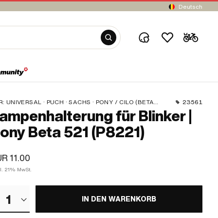
Deutsch
R:
UNIVERSAL · PUCH · SACHS · PONY / CILO (BETA 521 & 512) · PIAGGIO · ZÜNDAPP BELMONDO · TOMOS
23561
ampenhalterung für Blinker |
ony Beta 521 (P8221)
R 11.00
kl. 21% MwSt.
1
IN DEN WARENKORB