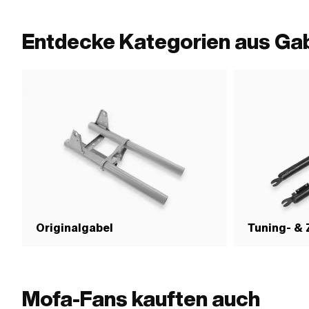
mm · Pony OEM-Nr.: P8201
(Standardgewinde) 
Nenndurchmesser (G
mm · Pony OEM-Nr.
Entdecke Kategorien aus Ga
Originalgabel
Tuning- &
Mofa-Fans kauften auch