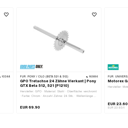
10344
FÜR:
PONY / CILO (BETA 521 & 512)
16984
FÜR:
UNIVERSAL · PUCH · SACHS · PONY 
GPO Tretachse 24 Zähne Vierkant | Pony
Motorex G
GTX Beta 512, 521 (P1210)
Hersteller: Mot
Hersteller: GPO · Material: Stahl · Oberfläche: verchromt
· Farbe: Chrom · Anzahl Zähne: 24 Stk. · Wellenlänge ab
Kranz: 122 mm · Wellenlänge ab Kranz: 178 mm · Ø
r: 22
EUR 23.60
Kettenrad aussen: 102.3 mm · Gesamtlänge: 306 mm
EUR 69.90
EUR 23.60/l