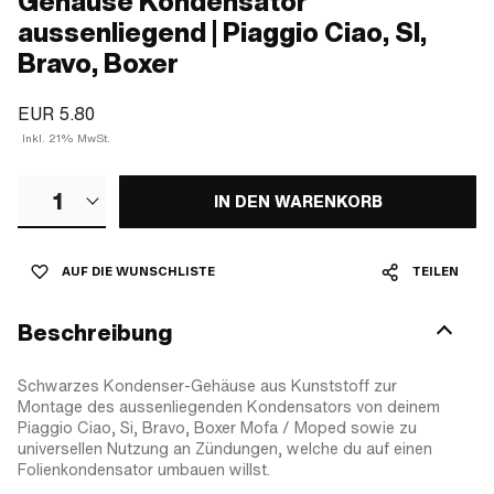
Gehäuse Kondensator
aussenliegend | Piaggio Ciao, SI,
Bravo, Boxer
EUR 5.80
Inkl. 21% MwSt.
1
IN DEN WARENKORB
AUF DIE WUNSCHLISTE
TEILEN
Beschreibung
Schwarzes Kondenser-Gehäuse aus Kunststoff zur
Montage des aussenliegenden Kondensators von deinem
Piaggio Ciao, Si, Bravo, Boxer Mofa / Moped sowie zu
universellen Nutzung an Zündungen, welche du auf einen
Folienkondensator umbauen willst.