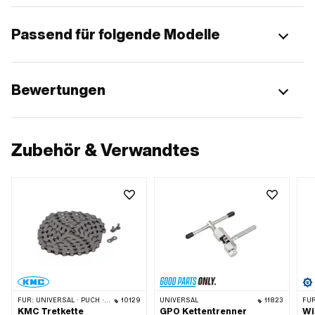
Passend für folgende Modelle
Bewertungen
Zubehör & Verwandtes
FÜR:
UNIVERSAL · PUCH · SACHS · PONY / CILO (BETA 521 & 512) · PIAGGIO · ZÜNDAPP BELMONDO · SOLEX · ALPA CHOPPER / TURBO · CILO
10129
UNIVERSAL
11823
FÜR
KMC Tretkette
GPO Kettentrenner
Wi