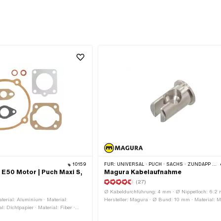
10159
FÜR:
UNIVERSAL · PUCH · SACHS · ZÜNDAPP BELMONDO · CILO
 E50 Motor | Puch Maxi S,
Magura Kabelaufnahme
(27)
Ø Kabeldurchführung: 4 mm · Ø Nippelloch: 6.2 
terial: Aluminium · Material:
Hersteller: Magura · Ø Bund: 10 mm · Material: 
l: Dichtpapier · Material: Fiber ·
· Oberfläche: vernickelt · Gesamtlänge: 14.5 mm ·
: 7 Stk. · Ø Auslass innen: 19.9 mm
silber · Ø aussen: 8 mm · Anwendungsbereich: S