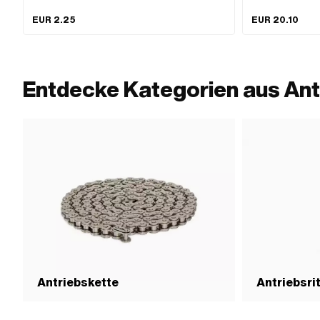
Anzahl Kettenglieder: 1 Stk. · Kettenschloss-Art:
Federverschluss · Farbe: grau · Ø Bohrung: 4.08 mm · Ø
EUR 2.25
EUR 20.10
Stift: 3.98 mm
Entdecke Kategorien aus Ant
Antriebskette
Antriebsri