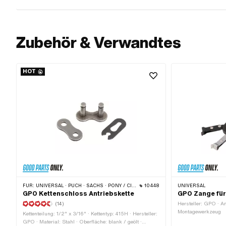
Zubehör & Verwandtes
HOT
FÜR:
UNIVERSAL · PUCH · SACHS · PONY / CILO (BETA 521 & 512) · ZÜNDAPP BELMONDO · TOMOS · BYE BIKE
10448
UNIVERSAL
GPO Kettenschloss Antriebskette
GPO Zange für
(14)
Hersteller: GPO · A
Montagewerkzeug
Kettenteilung: 1/2" x 3/16" · Kettentyp: 415H · Hersteller:
GPO · Material: Stahl · Oberfläche: blank / geölt ·