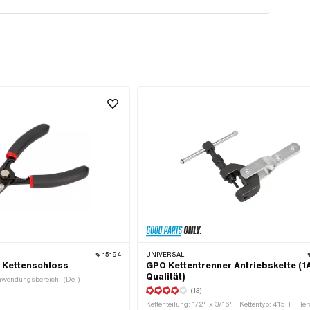
15194
UNIVERSAL
 Kettenschloss
GPO Kettentrenner Antriebskette (1
Qualität)
nwendungsbereich: (De-)
(13)
Kettenteilung: 1/2" x 3/16" · Kettentyp: 415H · Hers