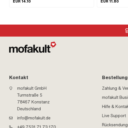
EUR 14.10
EUR 11.80
· Lochabstand Einla
44 · Anwendungsber
Auslass: 42 mm · D
Kontakt
Bestellung
mofakult GmbH
Zahlung & Ve
Turmstraße 5
mofakult Bus
78467 Konstanz
Hilfe & Konta
Deutschland
Live Support
info@mofakult.de
Rücksendung
+49 7531 71 73 170