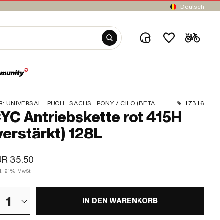
Deutsch
R:
UNIVERSAL · PUCH · SACHS · PONY / CILO (BETA 521 & 512) · ZÜNDAPP BELMONDO · TOMOS · BYE BIKE
17316
YC Antriebskette rot 415H
verstärkt) 128L
UR 35.50
kl. 21% MwSt.
1
IN DEN WARENKORB