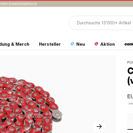
CHER KUNDENSERVICE
idung & Merch
Hersteller
Neu
Aktion
FÜ
C
(
E
In