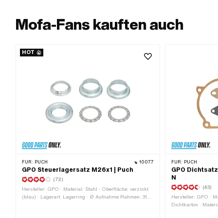
Mofa-Fans kauften auch
HOT
FÜR:
PUCH
10077
FÜR:
PUCH
GPO Steuerlagersatz M26x1 | Puch
GPO Dichtsatz
N
(72)
(43)
Hersteller: GPO · Material: Stahl · Oberfläche: verzinkt
(blau) · Lagerart: Lagerring · Ø Aufnahme Rahmen: 31
Hersteller: GPO · Ma
mm · Farbe: silber · Ø innen: 26.8 mm · Ø aussen: 41
Dichtkarton · Materia
mm · Gewindeart: MF26x1 (Feingewinde)
Anzahl Bestandteile