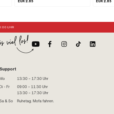
EUR 2.85
EUR 2.85
Nippelform: Zylinder · Kabellänge: 2200 mm ·
Bestandteile: 1
Anwendungsbereich: Standard
2200 mm · An
:00 UHR
Support
Mo
13:30 – 17:30 Uhr
Di - Fr
09:00 – 11:30 Uhr
13:30 – 17:30 Uhr
Sa & So
Ruhetag. Mofa fahren.