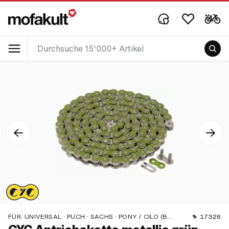
FÜR:
UNIVERSAL · PUCH · SACHS · PONY / CILO (BETA 521 & 512) · ZÜNDAPP BELMONDO · TOMOS · BYE BIKE
17326