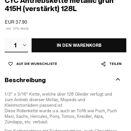
CYC Antriebskette metallic grün
415H (verstärkt) 128L
EUR 37.90
Inkl. 21% MwSt.
1
IN DEN WARENKORB
AUF DIE WUNSCHLISTE
TEILEN
Beschreibung
1/2" x 3/16" Kette, welche über 128 Glieder verfügt und
zum Antrieb diverser Mofas, Mopeds und
Kleinmotorrädern passend ist.
Diese Rollenkette wurde u.a. auch an Töffli wie Puch, Puch
Maxi, Sachs, Hercules, Pony, Tomos, Kreidler, Alpa,
Zündapp, etc. verbaut.
Das Kettenschloss mit Federverschluss, auch Clipschloss