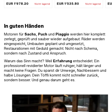
EUR 1’978.20
EUR 1’535.80
EU
Nicht lagernd
Nicht lagernd
In guten Händen
Motoren für
Sachs
,
Puch
und
Piaggio
werden hier komplett
zerlegt, geprüft und sauber wieder aufgebaut. Räder werden
eingespeicht, Umbauten geplant und umgesetzt,
Restaurationen mit Geduld gemacht. Nicht nach Schema,
sondern nach Zustand und Anspruch.
Warum das Sinn macht? Weil
Erfahrung
entscheidet. Ein
professionell revidierter Motor läuft ruhiger, hält länger und
macht keine Fragen. Du sparst dir Umwege, Nachbessern und
halbe Lösungen. Dein Töffli kommt nicht schneller zurück,
sondern besser. Und genau darum geht es.