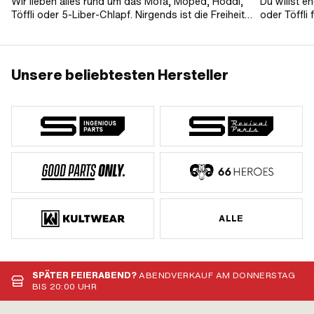
Wir lieben alles rund um das Mofa, Moped, Höddi,
Du willst e
Töffli oder 5-Liber-Chlapf. Nirgends ist die Freiheit
oder Töffli
grösser und das Glücksgefühl stärker als bei 30
unseren Mo
km/h auf Überlandstrassen mit warmem Fahrtwind
beibringen.
im Gesicht und seinem Rudel an der Seite.
Unsere beliebtesten Hersteller
ALLE
SPÄTER FEIERABEND?
ABENDVERKAUF AM DONNERSTAG
BIS 20:00 UHR