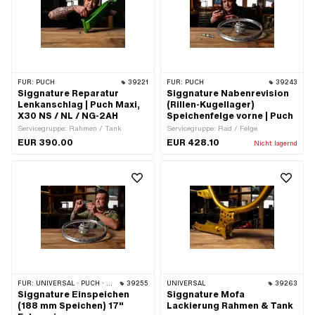
FÜR:
PUCH
39221
FÜR:
PUCH
39243
Siggnature Reparatur
Siggnature Nabenrevision
Lenkanschlag | Puch Maxi,
(Rillen-Kugellager)
X30 NS / NL / NG-2AH
Speichenfelge vorne | Puch
Servicegruppe: Rahmen / Tank
Servicegruppe: Rad / Felge
EUR 390.00
EUR 428.10
Nicht lagernd
FÜR:
UNIVERSAL · PUCH · SACHS · ZÜNDAPP BELMONDO · DKW · HERCULES
39255
UNIVERSAL
39263
Siggnature Einspeichen
Siggnature Mofa
(188 mm Speichen) 17"
Lackierung Rahmen & Tank