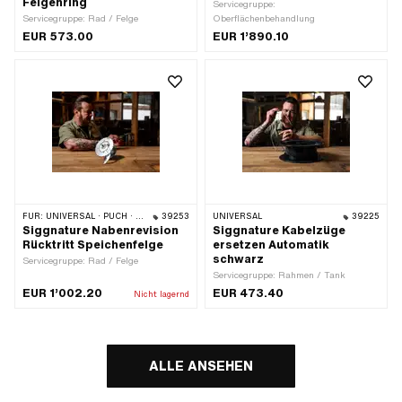
Felgenring
Servicegruppe:
Servicegruppe: Rad / Felge
Oberflächenbehandlung
EUR 573.00
EUR 1’890.10
FÜR:
UNIVERSAL · PUCH · SACHS · ZÜNDAPP BELMONDO · CILO
39253
UNIVERSAL
39225
Siggnature Nabenrevision
Siggnature Kabelzüge
Rücktritt Speichenfelge
ersetzen Automatik
schwarz
Servicegruppe: Rad / Felge
Servicegruppe: Rahmen / Tank
EUR 1’002.20
EUR 473.40
Nicht lagernd
ALLE ANSEHEN