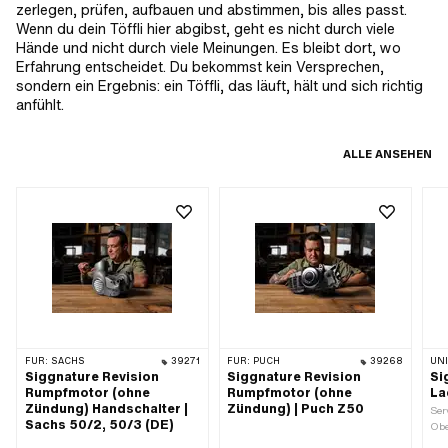
zerlegen, prüfen, aufbauen und abstimmen, bis alles passt.
Wenn du dein Töffli hier abgibst, geht es nicht durch viele
Hände und nicht durch viele Meinungen. Es bleibt dort, wo
Erfahrung entscheidet. Du bekommst kein Versprechen,
sondern ein Ergebnis: ein Töffli, das läuft, hält und sich richtig
anfühlt.
ALLE ANSEHEN
FÜR:
SACHS
39271
FÜR:
PUCH
39268
UN
Siggnature Revision
Siggnature Revision
Si
Rumpfmotor (ohne
Rumpfmotor (ohne
La
Zündung) Handschalter |
Zündung) | Puch Z50
Ser
Sachs 50/2, 50/3 (DE)
Obe