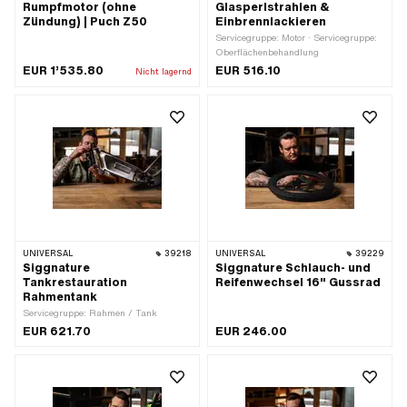
Rumpfmotor (ohne
Glasperlstrahlen &
Zündung) | Puch Z50
Einbrennlackieren
Servicegruppe: Motor · Servicegruppe:
Oberflächenbehandlung
EUR 1’535.80
EUR 516.10
Nicht lagernd
UNIVERSAL
39218
UNIVERSAL
39229
Siggnature
Siggnature Schlauch- und
Tankrestauration
Reifenwechsel 16" Gussrad
Rahmentank
Servicegruppe: Rahmen / Tank
EUR 621.70
EUR 246.00