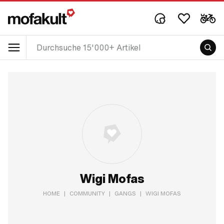
Wigi Mofas
HOME
|
COMMUNITY
|
GANGS
|
WIGI MOFAS