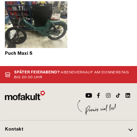
Puch Maxi S
SPÄTER FEIERABEND?
ABENDVERKAUF AM DONNERSTAG
BIS 20:00 UHR
Kontakt