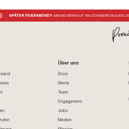
SPÄTER FEIERABEND?
ABENDVERKAUF AM DONNERSTAG BIS 20
Über uns
rsand
Story
iness
Werte
kt
Team
Engagement
en
Jobs
rufen
Medien
ehrung
Mission