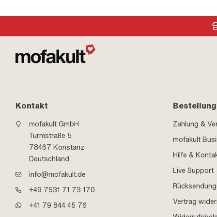
Kontakt
Bestellung
mofakult GmbH
Zahlung & Ve
Turmstraße 5
mofakult Bus
78467 Konstanz
Hilfe & Konta
Deutschland
Live Support
info@mofakult.de
Rücksendung
+49 7531 71 73 170
Vertrag wider
+41 79 844 45 76
Widerrufsbel