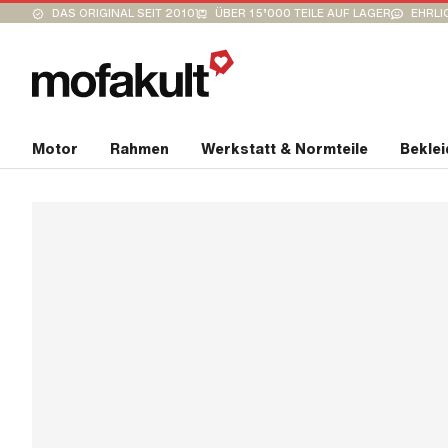
DAS ORIGINAL SEIT 2010
ÜBER 15’000 TEILE AUF LAGER
EHRLI
Motor
Rahmen
Werkstatt & Normteile
Bekle