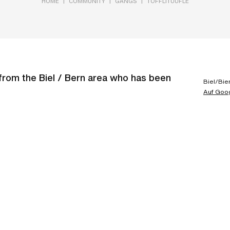
|
|
|
HOME
COMMUNITY
GANGS
TÖFFLITÜÜFLE
e from the Biel / Bern area who has been
Biel/Bie
Auf Goo