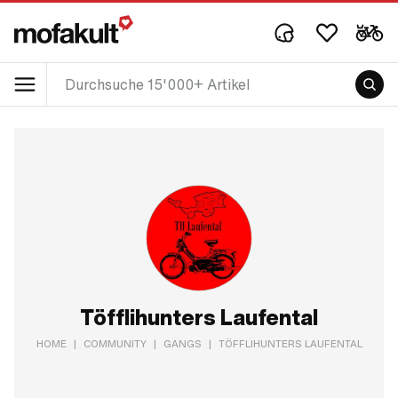
Töfflihunters Laufental
HOME
|
COMMUNITY
|
GANGS
|
TÖFFLIHUNTERS LAUFENTAL