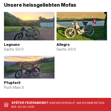
Unsere heissgeliebten Mofas
Legnano
Allegro
Sachs 50/3
Sachs 50/2
Pfupferli
Puch Maxi S
SPÄTER FEIERABEND?
ABENDVERKAUF AM DONNERSTAG
BIS 20:00 UHR