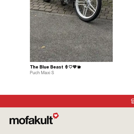
The Blue Beast 🍦🤍💙🫐
Puch Maxi S