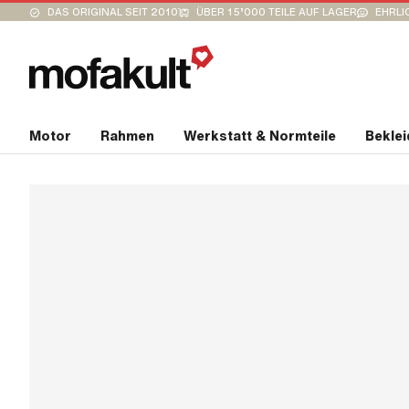
DAS ORIGINAL SEIT 2010
ÜBER 15’000 TEILE AUF LAGER
EHRLI
Motor
Rahmen
Werkstatt & Normteile
Bekle