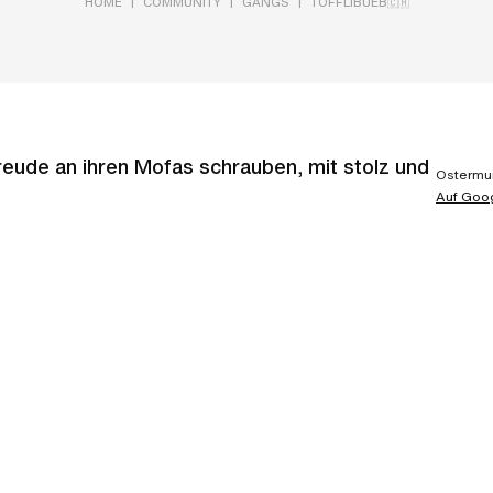
|
|
|
HOME
COMMUNITY
GANGS
TÖFFLIBUEB🇨🇭
reude an ihren Mofas schrauben, mit stolz und
Ostermu
Auf Goo