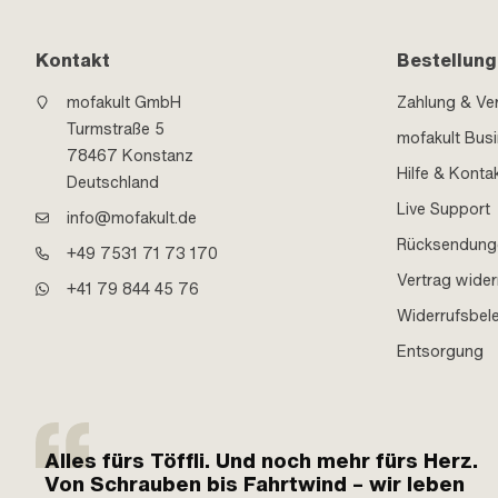
Kontakt
Bestellung
mofakult GmbH
Zahlung & Ve
Turmstraße 5
mofakult Bus
78467 Konstanz
Hilfe & Konta
Deutschland
Live Support
info@mofakult.de
Rücksendung
+49 7531 71 73 170
Vertrag wider
+41 79 844 45 76
Widerrufsbel
Entsorgung
Alles fürs Töffli. Und noch mehr fürs Herz.
Von Schrauben bis Fahrtwind – wir leben