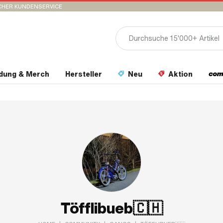
CHER KUNDENSERVICE
idung & Merch
Hersteller
Neu
Aktion
Töfflibueb🇨🇭