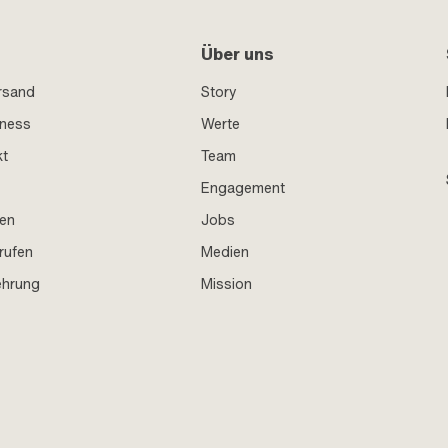
Über uns
rsand
Story
iness
Werte
kt
Team
Engagement
en
Jobs
rufen
Medien
ehrung
Mission