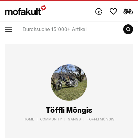
Töffli Möngis
HOME
|
COMMUNITY
|
GANGS
|
TÖFFLI MÖNGIS