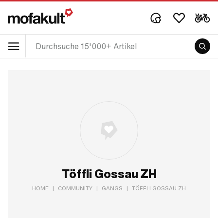
Töffli Gossau ZH
HOME
|
COMMUNITY
|
GANGS
|
TÖFFLI GOSSAU ZH