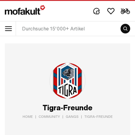
Tigra-Freunde
HOME
|
COMMUNITY
|
GANGS
|
TIGRA-FREUNDE