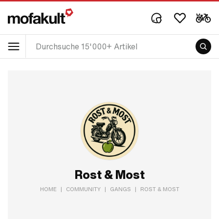
Rost & Most
HOME
|
COMMUNITY
|
GANGS
|
ROST & MOST