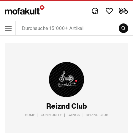
Reiznd Club
HOME
|
COMMUNITY
|
GANGS
|
REIZND CLUB