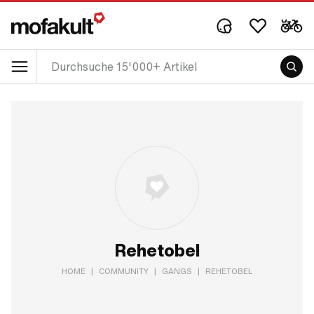
Rehetobel
HOME
|
COMMUNITY
|
GANGS
|
REHETOBEL