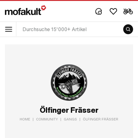
Ölfinger Frässer
HOME
|
COMMUNITY
|
GANGS
|
ÖLFINGER FRÄSSER