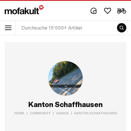
Kanton Schaffhausen
HOME
|
COMMUNITY
|
GANGS
|
KANTON SCHAFFHAUSEN