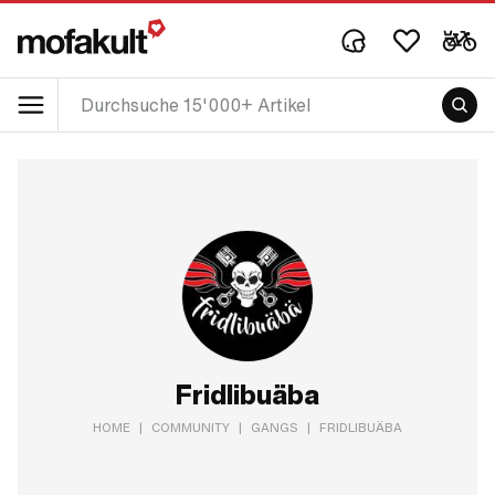
Fridlibuäba
HOME
|
COMMUNITY
|
GANGS
|
FRIDLIBUÄBA