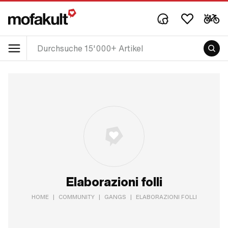
Elaborazioni folli
HOME
|
COMMUNITY
|
GANGS
|
ELABORAZIONI FOLLI