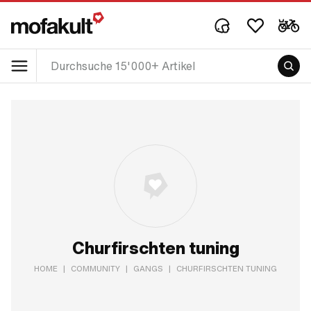
Churfirschten tuning
HOME
|
COMMUNITY
|
GANGS
|
CHURFIRSCHTEN TUNING