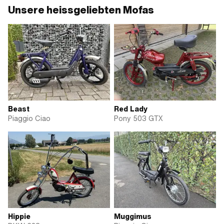
Unsere heissgeliebten Mofas
Beast
Red Lady
Piaggio Ciao
Pony 503 GTX
Hippie
Muggimus