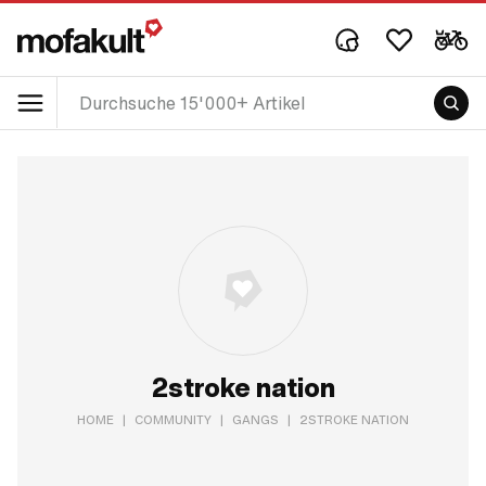
2stroke nation
HOME
|
COMMUNITY
|
GANGS
|
2STROKE NATION