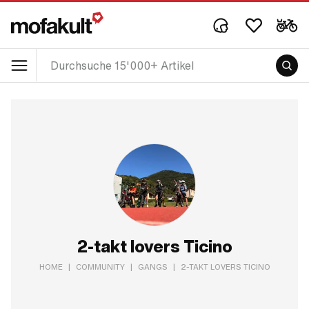
2-takt lovers Ticino
HOME
|
COMMUNITY
|
GANGS
|
2-TAKT LOVERS TICINO