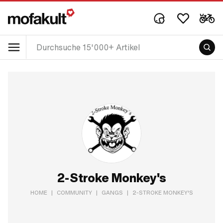
2-Stroke Monkey's
HOME
|
COMMUNITY
|
GANGS
|
2-STROKE MONKEY'S